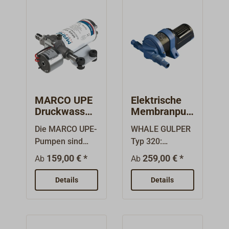
MARCO UPE
Elektrische
Druckwasser
Membranpu
pumpe
mpe WHALE
Die MARCO UPE-
WHALE GULPER
elektronisch
GULPER 320
Pumpen sind
Typ 320:
geregelt
elektronisch
Vielseitig
159,00 € *
259,00 € *
Ab
Ab
geregelte
verwendbare,
Frischwasser-
elektrische
Details
Details
Zahnradpumpen
Membranpumpe
für den Einsatz
zum Lenzen der
in
Bilge oder zum
Druckwassersyst
Abpumpen von