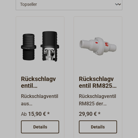
Rückschlagv
Rückschlagv
entil
entil RM825
TRUDESIGN
38mm
Rückschlagventil
Rückschlagventil
aus
RM825 der
glasfaserverstär
Marke RM69 aus
15,90 € *
29,90 € *
Ab
ktem Komposit-
Kunststoff für
Kunststoff,
Schlauchleitung
Details
Details
beidseits mit
en von