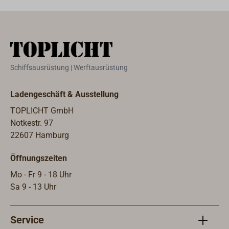
Innengewinde
und Sechskant
zum
Eindrehen.Robus
ter Korpus aus
Messing,
Schiffsausrüstung | Werftausrüstung
Ventilplatte aus
Nylon,
Ladengeschäft & Ausstellung
Schließfeder aus
TOPLICHT GmbH
A2-Edelstahl,
Notkestr. 97
Dichtung aus
22607 Hamburg
Nitril-
Kautschuk.Das
Öffnungszeiten
Ventil
funktinoniert in
Mo - Fr 9 - 18 Uhr
jeder
Sa 9 - 13 Uhr
Einbaulage.Gewi
ndeart:
Service
BSPGewindefor