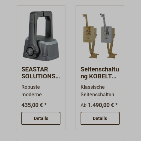
SEASTAR
Seitenschaltu
SOLUTIONS
ng KOBELT
Pultschaltung
2042 mit T-
Robuste
Klassische
XTREME
Hebel
moderne
Seitenschaltung
TWIN
Pultschaltung für
zum Einbau in
435,00 € *
1.490,00 € *
Ab
Motor- und
Schott- oder
Getriebebedienu
Cockpitwände
Details
Details
ng von zwei
oder
Maschine. Die
Steuersäulen.
Schalthebel sind
Sichtbare