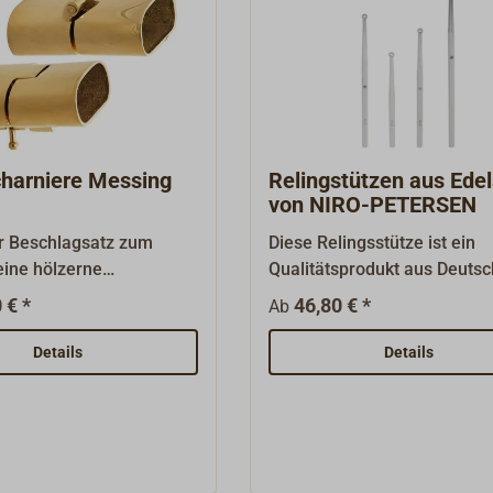
charniere Messing
Relingstützen aus Edel
von NIRO-PETERSEN
er Beschlagsatz zum
Diese Relingsstütze ist ein
eine hölzerne
Qualitätsprodukt aus Deuts
ssischer, schwerer
von NIRO PETERSEN.Hergest
 € *
46,80 € *
Ab
aus Messing-Sandguss,
aus A4-Edelstahl
chliffen und poliert.Ein
(1.4404).Rohrdurchmesser
Details
Details
terseite des
x 1,5 mm, sauber geschliffe
lages integrierter
elektrolytisch poliert, oben 
gel ermöglicht die
eingezogen.Für einen (Größ
ng der Klappe.Das
mm) bzw. zwei
 der Reling muss dem
Durchzüge.Baumusterprüfu