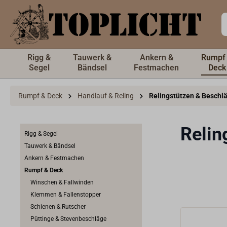
inhalt springen
Rigg &
Tauwerk &
Ankern &
Rumpf
Segel
Bändsel
Festmachen
Deck
Rumpf & Deck
Handlauf & Reling
Relingstützen & Beschl
Relin
Rigg & Segel
Tauwerk & Bändsel
Ankern & Festmachen
Rumpf & Deck
Winschen & Fallwinden
Klemmen & Fallenstopper
Schienen & Rutscher
Püttinge & Stevenbeschläge