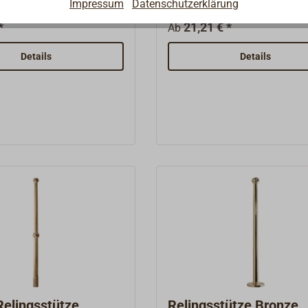
Impressum
Datenschutzerklärung
s, von Hand
Deck oder in den Balkweger
oliert.Mit festem
massivem Messing, Oberflä
*
21,21 € *
Ab
 für die
Messing poliert oder verchr
estigung o.ä.
Details
Details
Relingsstütze
Relingsstütze Bronze