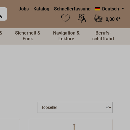
Jobs
Katalog
Schnellerfassung
Deutsch
0,00 €*
&
Sicherheit &
Navigation &
Berufs-
Funk
Lektüre
schifffahrt