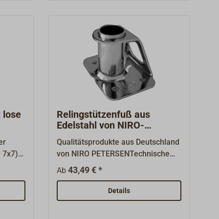
50 mm
Kernbohrungen von 8 mm
vorhanden, die auf maximal 15 mm
m für
aufgebohrt werden können.Die
Stützen sind konisch.Durch den
hohen Anteil an Handarbeit bei der
Herstellung sind geringe
Maßabweichungen unvermeidbar.
 lose
Relingstützenfuß aus
Edelstahl von NIRO-
PETERSEN
er
Qualitätsprodukte aus Deutschland
n 7x7)
von NIRO PETERSENTechnische
MerkmaleGefertigt aus A4-
43,49 € *
Ab
Edelstahl (1.4404)Diese
s auf
Relingsstützenaufnahmen passen
Details
chutz
zu den Stützen D=25 mm (siehe
n am
"Zubehör").Sauber geschliffen und