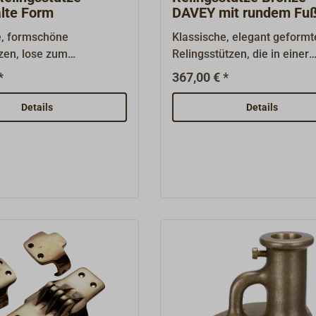
lte Form
DAVEY mit rundem Fu
e, formschöne
Klassische, elegant geformt
zen, lose zum
Relingsstützen, die in einer
, mit Splintbohrung.
englischen Gießerei nach
*
367,00 € *
orischen Gussmodellen
historischen Gussmodellen
chen Traditionshersteller
aufwändig im Sandgussverf
Details
Details
 massiver Bronze
aus massiver Bronze gegos
 Für die beiden
und von Hand hochglanzpoli
chzüge sind
gebohrt werden.Mit rundem
ngen von ca. 8mm
Decksfuß zum Anschrauben 
, die auf maximal 15mm
75 mm). Die Stützen sind
t werden können.Durch
konisch.Für die Relingsdur
 Anteil von Handarbeit
sind Kernbohrungen von 8
abweichungen
vorhanden, die auf maxima
bar.Hinweis:
aufgebohrt werden können.
de alte Form der Davey-
den hohen Anteil an Handarb
ze DL1665 (Toplicht
der Herstellung sind gering
 Der Unterschied besteht
Maßabweichungen unvermei