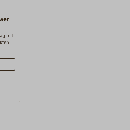
hwer
ag mit
kten 5-
einer
g 90°
nen für