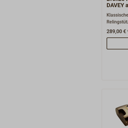
DAVEY a
Klassisch
Relingstüt
Einstecken
289,00 € 
Nach hist
vom britis
DAVEY aus
gefertigt.
Relingdur
Kernbohru
vorhanden
aufgebohr
den hohen
sind Maß
unvermeid
Abweichen
Relingstüt
1665-625).