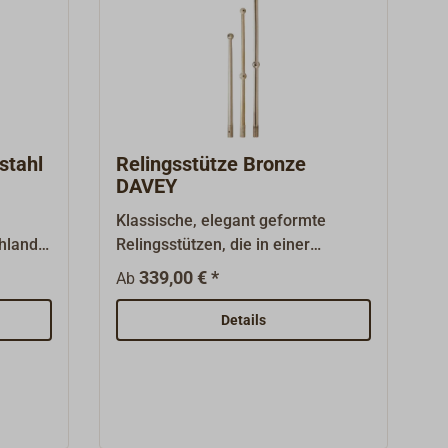
stahl
Relingsstütze Bronze
DAVEY
Klassische, elegant geformte
chland
Relingsstützen, die in einer
ellt
englischen Gießerei nach
339,00 € *
Ab
historischen Gussmodellen
 25 mm
aufwändig im Sandgussverfahren
Details
n und
aus massiver Bronze gegossen
konisch
und von Hand hochglanzpoliert und
e 450
gebohrt werden.Lose zum
Einstecken, mit Splintbohrung.Für
ng vom
die Relingsdurchzüge sind