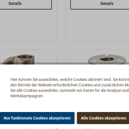
 Fuß. Bolzen und
sonstige Anwendungen wo e
Details
Details
Unterlegscheibe werden
einen Schlag- und Scheuers
325-007
ankommt.Wir haben von de
edrehte Kugel zum
Markt erhältlichen Relingsd
 stählerne
für Sie die mit der jeweils d
und somit langlebigsten
geln auf Anfrage.
Ummantelung
ausgewählt.Lieferung auf 1
Spule. Relingsdraht lieferbar
Meterware finden Sie unter
"Passende Artikel" unten auf
Seite.
Hier können Sie auswählen, welche Cookies aktiviert sind. Sie kön
den Betrieb der Website erforderlichen Cookies und zusätzlichen 
Sie alle Cookies auswählen, sammeln wir Daten für die Analyse un
Werbekampagnen.
elingsstützen-
Relingsstützen-
hlag mit Decksauge
Fußbeschlag Messing
Nur funktionale Cookies akzeptieren
Alle Cookies akzeptieren
Einlassen
 Fußbeschlag aus
Fußbeschlag zum Einlassen 