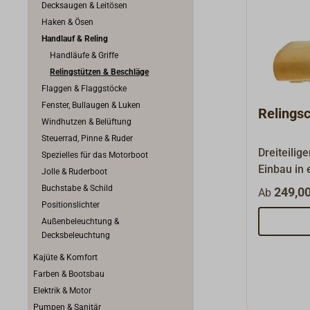
Decksaugen & Leitösen
Haken & Ösen
Handlauf & Reling
Handläufe & Griffe
Relingstützen & Beschläge
Flaggen & Flaggstöcke
Fenster, Bullaugen & Luken
Relings
Windhutzen & Belüftung
Steuerrad, Pinne & Ruder
Dreiteilig
Spezielles für das Motorboot
Einbau in 
Jolle & Ruderboot
Reling.Kla
Buchstabe & Schild
249,00
Ab
Beschlag 
Positionslichter
sauber ges
Außenbeleuchtung &
auf der Un
Decksbeleuchtung
Klappbesch
Kajüte & Komfort
Grendelrie
Farben & Bootsbau
Arretieru
Elektrik & Motor
Holzprofil
Pumpen & Sanitär