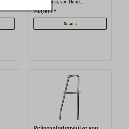
.Aus
Bronzeguss, von Hand
che
hochglanzpoliert. Passend für
203,00 € *
omt.
unsere klassischen DAVEY-
Relingsstützen (mit Durchmesser
Details
27,5 mm). Gewicht: 1,7 kg
Relingspfortenstütze von