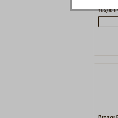
Bronzegus
hochglanzp
165,00 € 
Decksauge
Fenderbef
Bronze 