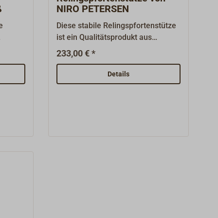
ß
NIRO PETERSEN
e
Diese stabile Relingspfortenstütze
ist ein Qualitätsprodukt aus
Deutschland von NIRO
233,00 € *
PETERSEN.Gefertigt aus v4A
ahren
Edelstahl 1.4404.Rohrdurchmesser
Details
sen
25mm x 1,5mm, sauber geschliffen
ert und
und elektrolytisch poliert.Für einen
bzw. zwei Durchzüge.Vom
(D =
Germanischen Lloyd für alle
Seegebiete und Schiffe über 8 m
chzüge
Länge geprüft.Für eine komplette
 mm
Relingspforte sind zwei dieser
l 18 mm
Stützen vorzusehen.
Durch
eit bei
e
dbar.