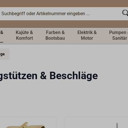
 &
Kajüte &
Farben &
Elektrik &
Pumpen 
Komfort
Bootsbau
Motor
Sanitär
äge
gstützen & Beschläge