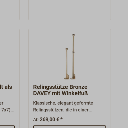
rähten
elektrolytisch
icksten
poliert.Baumustergeprüft von DNV
Maritime
Um den
ganze
n Sie
m
ssende
te.
t als
Relingsstütze Bronze
DAVEY mit Winkelfuß
er
Klassische, elegant geformte
n 7x7)
Relingsstützen, die in einer
englischen Gießerei nach
269,00 € *
Ab
historischen Gussmodellen