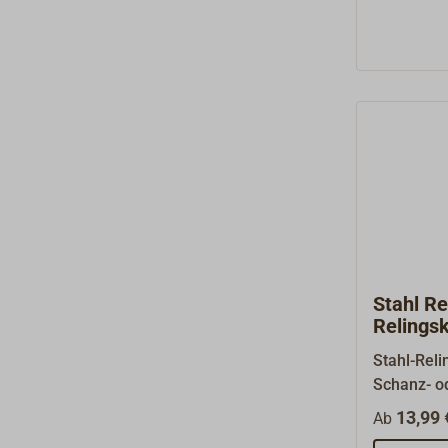
Deck.Die R
einer vers
Madenschr
Stahl Re
Relings
Stahl-Rel
Schanz- ode
Stützen si
13,99 
Ab
gebohrtem Durchlass und 