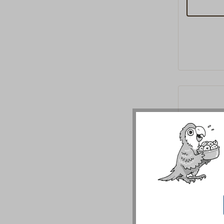
Sackgewinde im
passende 
mitgeliefert. Der Artikel 1
ist eine g
Aufschweissen auf
Stützen. Weitere Durchmesser von
Relingsku
DAVEY R
Fußbesc
Kräftiger