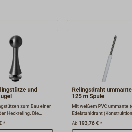
elingsstützen wird mit
Markt erhältlichen Relingsd
enkten Edelstahl -
für Sie die mit der jeweils d
aube gesichert.
und somit langlebigsten
Ummantelung
ausgewählt.Lieferung lose.
günstigen Staffelpreis für 
Spulen zu erzielen, bestelle
bitte eine durch 50 teilbare
Meterzahl. Lieferbare 125 
Spulen finden Sie unter "Pa
Artikel" unten auf dieser Sei
lingstütze und
Relingsdraht ummantel
kugel
125 m Spule
ingstützen zum Bau einer
Mit weißem PVC ummantelt
r Heckreling. Die
Edelstahldraht (Konstruktio
nd sauber gedreht, mit
für Relingsdurchzüge,
€ *
193,76 € *
Ab
mit
Abspannungen, Lieken und