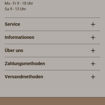
Mo - Fr 9 - 18 Uhr
gespannt
Variante
Sa 9 - 13 Uhr
und
der
gesichert.Di
Stuhlzur
e genauen
g sind a
Service
Maße finden
aus
Sie unter
polierte
Informationen
"Downloads"
Messing
.
oder
Über uns
glänzen
verchro
m Messi
Zahlungsmethoden
erhältlich
Fragen S
Versandmethoden
uns gern
danach.