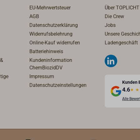
mit zwei seitlichen
zung der
EU-Mehrwertsteuer
Über TOPLICHT
Schrauben befestigt.
ausrüstung
Material: UV-
AGB
Die Crew
m arretierten
stabilisierter
Datenschutzerklärung
Jobs
nd ist der HOOK
Kunststoff
Widerrufsbelehrung
Unsere Geschic
R Vario darüber
SANTOPRENE.Lieferun
 gut als
Online-Kauf widerrufen
Ladengeschäft
g paarweise als
ler,
Batteriehinweis
Set.Farbe: weiß oder
verstellbarer
 &
Kundeninformation
schwarz.
haken zu
ChemBiozidDV
uchen. Der
tige
Impressum
 und seine
Kunden 
Datenschutzeinstellungen
nik bestehen
4.6
★
★
Alle Bewe
faserverstärktem
mid und
ahl, die
kop-Griffstange
us geschmiedetem