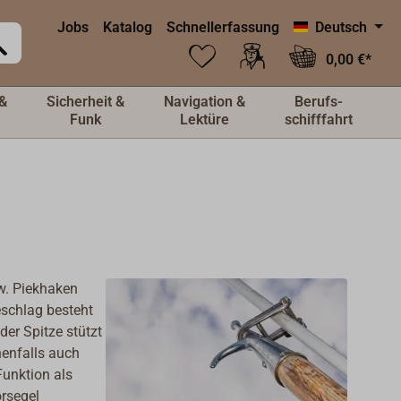
Jobs
Katalog
Schnellerfassung
Deutsch
0,00 €*
&
Sicherheit &
Navigation &
Berufs-
Funk
Lektüre
schifffahrt
w. Piekhaken
eschlag besteht
er Spitze stützt
enfalls auch
unktion als
orsegel