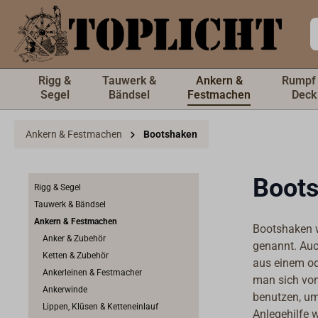
inhalt springen
Rigg &
Tauwerk &
Ankern &
Rumpf
Segel
Bändsel
Festmachen
Deck
Ankern & Festmachen
Bootshaken
Boot
Rigg & Segel
Tauwerk & Bändsel
Ankern & Festmachen
Bootshaken w
Anker & Zubehör
genannt. Auc
Ketten & Zubehör
aus einem od
Ankerleinen & Festmacher
man sich von
Ankerwinde
benutzen, um
Lippen, Klüsen & Ketteneinlauf
Anlegehilfe 