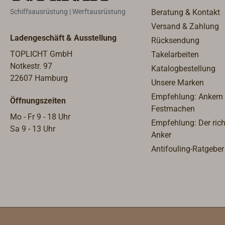
Ergän
Schiffsausrüstung | Werftausrüstung
Beratung & Kontakt
Boots
Versand & Zahlung
sein.I
Ladengeschäft & Ausstellung
Rücksendung
Zusta
TOPLICHT GmbH
Takelarbeiten
& MOO
Notkestr. 97
Katalogbestellung
hinaus
22607 Hamburg
norma
Unsere Marken
längen
Empfehlung: Ankern
Öffnungszeiten
Boots
Festmachen
Mo - Fr 9 - 18 Uhr
gebra
Empfehlung: Der rich
Sa 9 - 13 Uhr
Haken
Anker
Mecha
Antifouling-Ratgeber
aus
kohle
Polya
Edelst
Teles
ist a