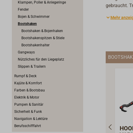
Klampen, Poller & Anlegeringe
gebraucht. T
Fender
Abrutschen v
Bojen & Schwimmer
Mehr anzei
Kugel abgeru
Bootshaken
Bojenhaken m
Bootshaken & Bojenhaken
sind leicht 
Bootshakenspitzen & Stiele
klassische G
Bootshakenhalter
Messing oder
Gangways
BOOTSHAK
Nützliches für den Liegeplatz
Slippen & Trailern
Rumpf & Deck
Kajüte & Komfort
Farben & Bootsbau
Elektrik & Motor
Pumpen & Sanitär
Sicherheit & Funk
Navigation & Lektüre
Berufsschifffahrt
HOO