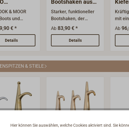
IO
Bootshaken aus
Kiefe
shaken und
Aluminium mit
HOOK & MOOR
Starker, funktioneller
Kräfti
nhaken
Spitze
 Boots und
Bootshaken, der
mit ei
haken macht das
sowohl für
glänze
9,90 € *
83,90 € *
96,
Ab
Ab
n leichter. Durch
Freizeitboote als auch
wasser
sgeklügelte,
für professionelle
Kiefer
Details
Details
gelagerte
Zwecke geeignet
montie
nik des gut
ist.Hergestellt aus
aufges
aren Teleskop-
eloxiertem
Spitze
NSPITZEN & STIELE
hakens lassen
Aluminiumrohr, das
verch
ootsleinen
leicht ist und eine hohe
Messin
chnell durch
Stabilität aufweist.Mit
Artike
 Poller, Klampen
einem Haken aus
Länge 
eitern
Aluguss an einem
Fracht
ädeln. Der
Ende und einem Griff
Weiter
l des Hook &
aus Kunststoff am
Preise
Fanghakens ist,
anderen
Versan
r die
Ende.Durchmesser des
Hier können Sie auswählen, welche Cookies aktiviert sind. Sie kön