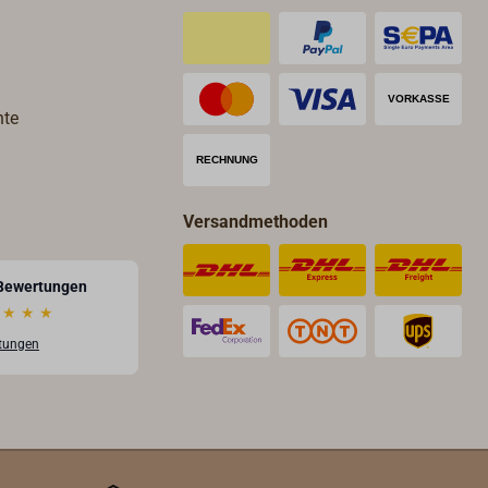
hte
Versandmethoden
Bewertungen
★
★
★
rtungen