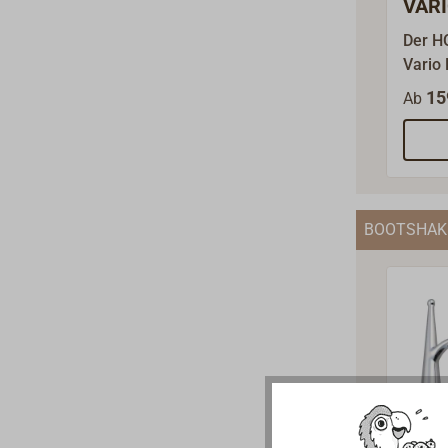
VAR
Boot
Der 
Boje
Vario
Bojen
15
Ab
Anlege
die au
kugel
Mecha
staub
BOOTSHAKE
Boots
sich B
blitzs
Ringe,
oder L
durchf
Vortei
Moor 
dass e