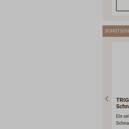
Feder
Wirbel
Seite
SCHOTSCH
TRI
Schn
WIC
Ein se
SPE
Schna