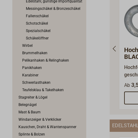
Edelstahl, günstige Importqualität
Messingschäkel & Bronzeschäkel
Fallenschäkel
Schotschäkel
Spezialschäkel
Schäkelöffner
Wirbel
Hoch
Brummelhaken
BLAC
Pelikanhaken & Relinghaken
gesc
Hochf
Panikhaken
gesch
Karabiner
mit ei
Schwerlasthaken
3,
Ab
und
Teufelsklau & Takelhaken
korro
Stagreiter & Lögel
Feuer
Belegnägel
alle 
Mast & Baum
schwe
Windanzeiger & Verklicker
EDELSTAHL
Durch
Kauschen, Draht & Wantenspanner
hochfe
Splinte & Bolzen