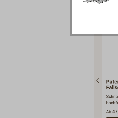
sollte
Schäke
angeg
FALLENSC
Arbeit
verwe
Pate
Fall
Bron
Schna
Wirb
hochf
Fallen
47
Ab
Verrie