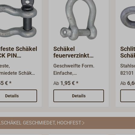
feste Schäkel
Schäkel
Schli
K PIN
feuerverzinkt
Schäk
hweift
geschweift
este,
Geschweifte Form.
Stahls
miedete Schäkel
Einfache,
82101 
ner langlebigen
handelsübliche
Schlit
55 € *
1,95 € *
6,6
Ab
Ab
geschmiedete Schäkel
feuerv
sionsbeständigen
mit einer soliden
als Ke
Details
Details
verzinkung für
Feuerverzinkung.
als Ve
besonders
Diese Schäkel
zwisch
ren Belastungen.
unterliegen keiner
Kette 
SCHÄKEL GESCHMIEDET, HOCHFEST
 die Verwendung
Normung, weshalb es
ster Stähle sind
zu geringen