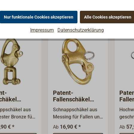
Äußers
n nur getestete
Heben der Lasten
Bruchl
verarb
l mit einer
sollten nur getestete
belast
matt.
Nur funktionale Cookies akzeptieren
Alle Cookies akzeptieren
eben sicheren
Schäkel mit einer
Heben 
HÄKEL
Nutzla
slast (SWL)
angegeben sicheren
sollte
Bügel 
Impressum
Datenschutzerklärung
ndet werden.
Arbeitslast (SWL)
Schäke
verwendet werden.
angege
Arbeit
verwen
nt-
Patent-
Paten
schäkel
Fallenschäkel
Falle
ze mit
Messing
WIC
ppschäkel aus
Schnappschäkel aus
Hochwe
elschäkel
ester Bronze für
Messing für Fallen und
gesch
 und Schoten.
Schoten mit festem
Schnap
,90 € *
16,90 € *
57,
Ab
Ab
gelung mit
Auge.Die gefederte
kleine