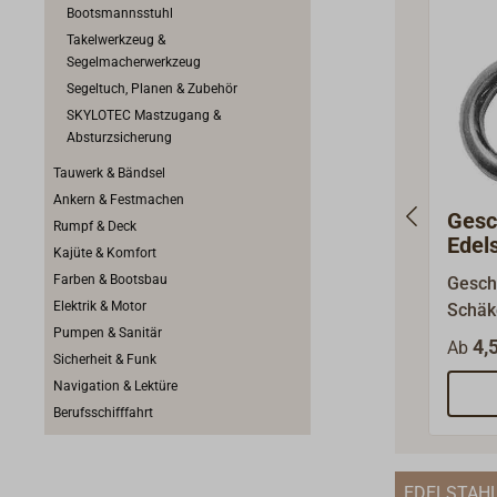
diese 
Bootsmannsstuhl
vergle
Takelwerkzeug &
Segelmacherwerkzeug
Festig
Segeltuch, Planen & Zubehör
leicht
SKYLOTEC Mastzugang &
nach 
Absturzsicherung
Schäk
der US
Tauwerk & Bändsel
-C-271
Ankern & Festmachen
Gesc
Leist
Rumpf & Deck
Edel
en der 
Kajüte & Komfort
gesc
Nutzl
Farben & Bootsbau
Gesch
Schr
entsp
Elektrik & Motor
Schäk
1/6 de
Pumpen & Sanitär
Form.
4,
Ab
ist au
Sicherheit & Funk
Marke
eingepräg
Navigation & Lektüre
hochw
"BLAC
Berufsschifffahrt
hoch 
werde
Edelst
DNVGL-
(AISI
Schmie
EDELSTAHL
(AISI