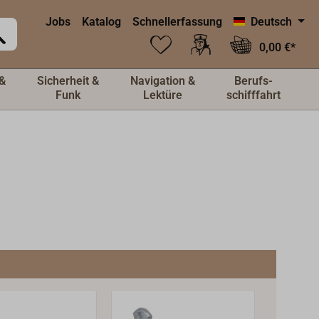
Jobs
Katalog
Schnellerfassung
Deutsch
0,00 €*
&
Sicherheit &
Navigation &
Berufs-
Funk
Lektüre
schifffahrt