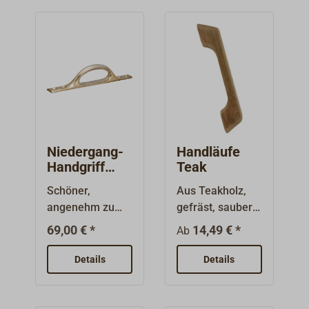
Niedergang-
Handläufe
Handgriff
Teak
Messing
Schöner,
Aus Teakholz,
angenehm zu
gefräst, sauber
greifender,
gerundet und
69,00 € *
14,49 € *
Ab
solider Griff aus
geschliffen.
schwerem,
Ungebohrt und
Details
Details
polierten
unbehandelt.
Messing. Gut
Abmessungen:
senkrecht im
ca. 25 mm breit,