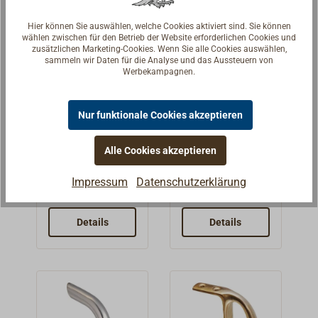
drei
auch als
x 52 mm) zur
Befestigungsboh
Truhengriff
Verfügung. Bitte
Hier können Sie auswählen, welche Cookies aktiviert sind. Sie können
rungen (5
geeignet.Messin
beachten Sie
wählen zwischen für den Betrieb der Website erforderlichen Cookies und
zusätzlichen Marketing-Cookies. Wenn Sie alle Cookies auswählen,
mm).Der
gguss,
unsere
sammeln wir Daten für die Analyse und das Aussteuern von
Rohrdurchmesse
Oberfläche
passenden
Werbekampagnen.
r beträgt 25 mm,
poliert oder
Artikel!
die lichte Höhe
verchromt.
Buggriff
Befestigungs
Nur funktionale Cookies akzeptieren
ist 45 mm.
gerade
platten für
Messing oder
Handlauf
Schwerer Halte-
Für unsere
Alle Cookies akzeptieren
verchromt
Edelstahl
oder Handgriff
Handläufe aus
FORESTI
Impressum
Datenschutzerklärung
aus
Edelstahl mit
33,90 € *
16,50 € *
Ab
Ab
Messingguss.
45°- und 90°-
Verwendbar für
Rohrbogen
Details
Details
verschiedene
stehen ovale
Anwendungen
oder dreieckige
im Innen- und
Grundplatten zur
Außenbereich.
Verfügung.A4 -
Die Befestigung
Edelstahl (AISI