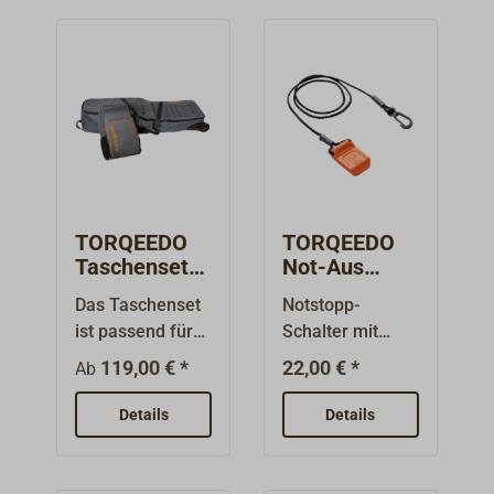
TORQEEDO
TORQEEDO
Taschenset
Not-Aus
neue TRAVEL
Magnetchip
Das Taschenset
Notstopp-
und TRAVEL
für neue
ist passend für
Schalter mit
XP, 2-teilig
Travel (XP)
TORQEEDO
integrierter
119,00 € *
22,00 € *
Ab
Travel Motoren
Wegfahrsperre,
und Batterien
passend für den
Details
Details
und ermöglicht
TorqLink
den sicheren
Gashebel mit
Transport und
Farbdisplay