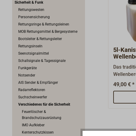
Sicherheit & Funk
Rettungswesten
Personensicherung
Rettungsringe & Rettungsleinen
MOB Rettungsmittel & Bergesysteme
Bootsleiter & Rettungsleiter
Rettungsinseln
5l-Kanis
Seenotsignalmittel
Wellenb
Schallsignale & Tagessignale
Das traditi
Funkgeräte
Wellenber
Notsender
See. Das 
AIS Sender & Empfänger
49,00 € *
kontinuier
Radarreflektoren
gelassene 
Suchscheinwerfer
Oberfläch
Verschiedenes für die Sicherheit
Schiff he
Feuerlöscher &
Wellenverh
Brandschutzausrüstung
beispiels
IMO Aufkleber
Welle.Rei
Kenterschutzkissen