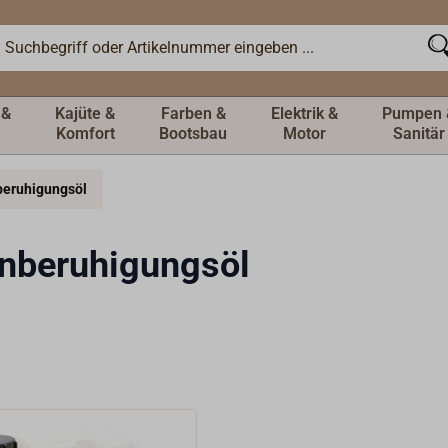
 &
Kajüte &
Farben &
Elektrik &
Pumpen 
Komfort
Bootsbau
Motor
Sanitär
beruhigungsöl
nberuhigungsöl