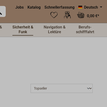
Jobs
Katalog
Schnellerfassung
Deutsch
0,00 €*
&
Sicherheit &
Navigation &
Berufs-
Funk
Lektüre
schifffahrt