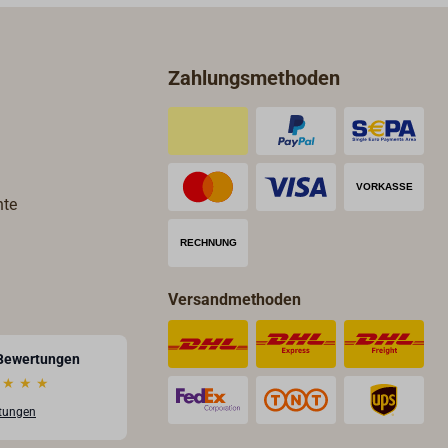
Zahlungsmethoden
hte
Versandmethoden
Bewertungen
★
★
★
rtungen