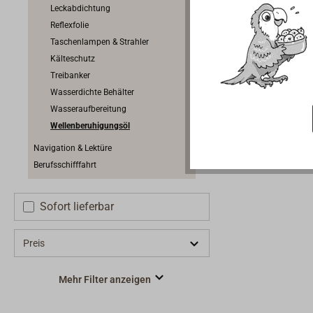
chemische
Leckabdichtung
keine Bel
Reflexfolie
Taschenlampen & Strahler
Kälteschutz
Treibanker
Wasserdichte Behälter
Wasseraufbereitung
Wellenberuhigungsöl
Navigation & Lektüre
Berufsschifffahrt
Sofort lieferbar
Preis
Mehr Filter anzeigen