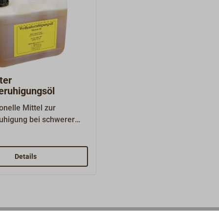
ter
eruhigungsöl
onelle Mittel zur
uhigung bei schwerer
über den Tropfbeutel
lich ins Wasser
Öl ändert die
Details
enspannung um das
rum und somit das
alten, wie
weise das Brechen der
nes Leinöl ohne