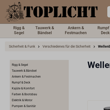
inhalt springen
Rigg &
Tauwerk &
Ankern &
Rumpf
Segel
Bändsel
Festmachen
Deck
Sicherheit & Funk
Verschiedenes für die Sicherheit
Wellen
Welle
Rigg & Segel
Tauwerk & Bändsel
Ankern & Festmachen
Rumpf & Deck
Kajüte & Komfort
Farben & Bootsbau
Elektrik & Motor
Pumpen & Sanitär