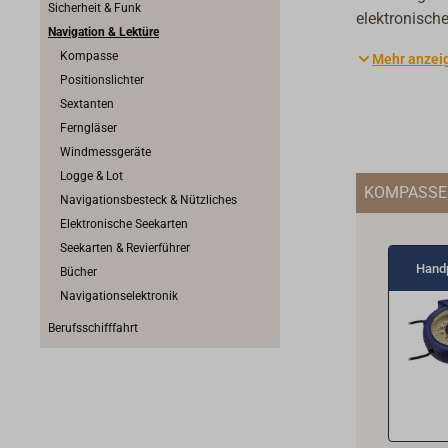
Sicherheit & Funk
elektronisch
Navigation & Lektüre
System könne
Kompasse
Mehr anzei
Geschwindigk
Positionslichter
umfangreiche
Sextanten
Steuerkompa
Ferngläser
Schlechtwett
Windmessgeräte
bieten wir z
Logge & Lot
und Bootsbau
KOMPASSE
Navigationsbesteck & Nützliches
unbezahlbare
Elektronische Seekarten
ums Schiff.
Seekarten & Revierführer
Hand
Bücher
Navigationselektronik
Berufsschifffahrt