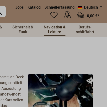
Jobs
Katalog
Schnellerfassung
Deutsch
0,00 €*
&
Sicherheit &
Navigation &
Berufs-
Funk
Lektüre
schifffahrt
bereit, an Deck
ng ermittelt -
ur Ausrüstung
g angewendet
er Kurs sollen
f das