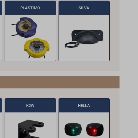
PLASTIMO
SILVA
K2W
HELLA