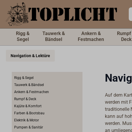
inhalt springen
Rigg &
Tauwerk &
Ankern &
Rumpf
Segel
Bändsel
Festmachen
Deck
Navigation & Lektüre
Navig
Rigg & Segel
Tauwerk & Bändsel
Ankern & Festmachen
Auf dem Karte
Rumpf & Deck
werden mit F
Kajüte & Komfort
traditionell
Farben & Bootsbau
kann auf hoh
Elektrik & Motor
werden. Muss
Pumpen & Sanitär
an umliegend