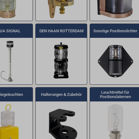
UA SIGNAL
DEN HAAN ROTTERDAM
Sonstige Positionslichter
Leuchtmittel für
liegeleuchten
Halterungen & Zubehör
Positionslaternen