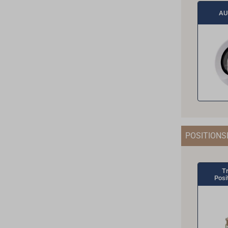
AU
POSITIONS
Tr
Posi