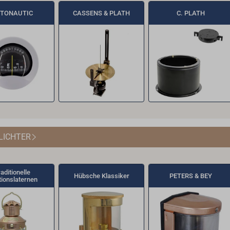
TONAUTIC
CASSENS & PLATH
C. PLATH
LICHTER
aditionelle
Hübsche Klassiker
PETERS & BEY
tionslaternen