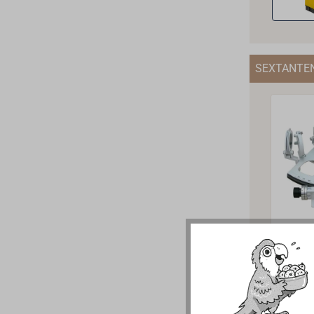
SEXTANTE
FRE
Halb
Trom
Für di
Berufs
entwic