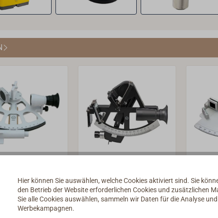
N
IBERGER
FREIBERGER
Kunst
sicht-
Yachtsextant
Sext
Hier können Sie auswählen, welche Cookies aktiviert sind. Sie kön
melsextant
MK3
den Betrieb der Website erforderlichen Cookies und zusätzlichen 
e
Handlicher
Einfac
Sie alle Cookies auswählen, sammeln wir Daten für die Analyse un
schifffahrt
Yachtsextant mit
Kunsts
Werbekampagnen.
keltes
Halbsichtspiegel. Aus
als Üb