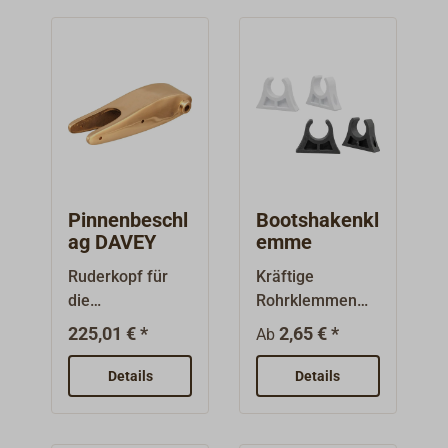
Pinnenbeschl
Bootshakenkl
ag DAVEY
emme
Ruderkopf für
Kräftige
die
Rohrklemmen
Klapppinne.Form
(weiß oder
225,01 € *
2,65 € *
Ab
schöner,
schwarz) aus
schwerer
Weichkunstoff
Details
Details
Pinnenbeschlag
die sich als
aus Bronzeguss,
Bootshakenhalte
handpoliert.Abm
r,