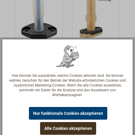
schwenkbar
dem
befestigt wird.
Autopiloten-
Der Beschlag ist
Modell
mit 13 mm
entsprechenden
Breite so
Pins ist
schlank, dass er
vorhanden, Ø 6,5
für
mm.
Ersatzgelenk
Ersatzgelenk
Pinnenausleger
für
für
aus Holz,
Pinnenausleg
Pinnenausleg
Ersatzgelenk für
Ersatzgelenk für
Aluminium oder
er
er OPTI
Pinnenausleger,
Pinnenausleger,
OPTIPARTS
Kohlefaser
Hier können Sie auswählen, welche Cookies aktiviert sind. Sie können
mit DYNEEMA-
mit DYNEEMA-
geeignet ist.
wählen zwischen für den Betrieb der Website erforderlichen Cookies und
16,01 € *
9,10 € *
zusätzlichen Marketing-Cookies. Wenn Sie alle Cookies auswählen,
Kern.
Kern.
Abmessungen:
sammeln wir Daten für die Analyse und das Aussteuern von
Details
Grundplatte 50 x
Details
Werbekampagnen.
20 mm.
Nur funktionale Cookies akzeptieren
Alle Cookies akzeptieren