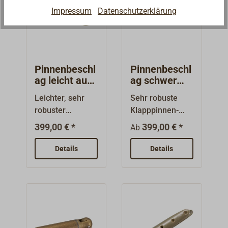
Impressum
Datenschutzerklärung
Pinnenbeschl
Pinnenbeschl
ag leicht aus
ag schwer
Bronze
aus Bronze
Leichter, sehr
Sehr robuste
SPARTAN
SPARTAN
robuster
Klapppinnen-
Klapppinnen -
Beschläge aus
399,00 € *
399,00 € *
Ab
Beschlag aus
hochfester
hochfester
Gussbronze,
Details
Details
Gussbronze.Obe
Oberfläche matt
rfläche matt
getrommelt.Vers
getrommelt.Vers
chraubungen
chraubungen
Edelstahl. Die
Edelstahl. Die
Ruderpinne wird
Ruderpinne wird
zwischen den