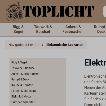
inhalt springen
Rigg &
Tauwerk &
Ankern &
Rumpf
Segel
Bändsel
Festmachen
Deck
Navigation & Lektüre
Elektronische Seekarten
Elekt
Rigg & Segel
Tauwerk & Bändsel
Ankern & Festmachen
Elektronische
Rumpf & Deck
uns finden S
Kajüte & Komfort
Neben der Au
Farben & Bootsbau
Kartenmateri
Elektrik & Motor
Sie finden zu
Pumpen & Sanitär
Dann steht d