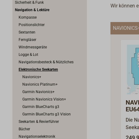
Sicherheit & Funk
Wir können el
Navigation & Lektüre
Kompasse
Positionslichter
NAVIONICS
Sextanten
Ferngläser
Windmessgeräte
Logge & Lot
Navigationsbesteck & Nützliches
Elektronische Seekarten
Navionics+
Navionics Platinum+
Garmin Navionics+
Garmin Navionics Vision+
NAV
Garmin BlueCharts g3
EU6
Garmin BlueCharts g3 Vision
Süds
Die N
&
Seekarten & Revierführer
Seeka
Nord
Bücher
(010-
Navigationselektronik
249,9