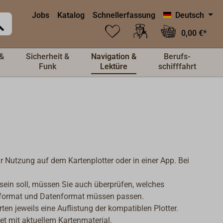
Jobs
Katalog
Schnellerfassung
Deutsch
0,00 €*
&
Sicherheit &
Navigation &
Berufs-
Funk
Lektüre
schifffahrt
ur Nutzung auf dem Kartenplotter oder in einer App. Bei
sein soll, müssen Sie auch überprüfen, welches
enformat und Datenformat müssen passen.
en jeweils eine Auflistung der kompatiblen Plotter.
et mit aktuellem Kartenmaterial.