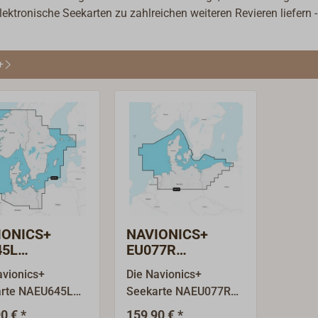
ektronische Seekarten zu zahlreichen weiteren Revieren liefern 
+
IONICS+
NAVIONICS+
45L
EU077R
kandinavien
Dänemark,
avionics+
Die Navionics+
Deutschland,
rte NAEU645L
Seekarte NAEU077R
deutschland
Polen
C1353-30) deckt
(010-C1322-30) deckt
0 € *
159,90 € *