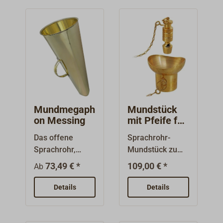
Mundmegaph
Mundstück
on Messing
mit Pfeife für
Sprachrohr
Das offene
Sprachrohr-
Sprachrohr,
Mundstück zum
heutzutage
Aufbau einer
73,49 € *
109,00 € *
Ab
meistens als
"analogen"
Megafon oder
Wechselsprecha
Details
Details
Megaphon
nlage, wie sie
bezeichnet und
traditionell auf
umgangssprachl
Berufsschiffen