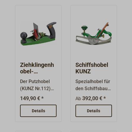
Ziehklingenh
Schiffshobel
obel-
KUNZ
Putzhobel
Der Putzhobel
Spezialhobel für
KUNZ Nr.112
(KUNZ Nr.112)
den Schiffsbau.
mit Knauf und
Die flexible
149,90 € *
392,00 € *
Ab
Handgriff und
Stahlsohle ist
einstellbarem
mit dem
Details
Details
Anstellwinkel
Handknauf
von 85° bis 120°
verstellbar, so
ist ein
dass konvexe