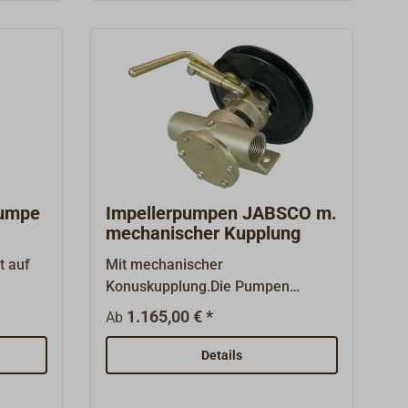
Lageeingebaut werden.
Technische Daten:Förderleistung
20 l/min, Förderhöhe 8 m,
Saughöhe 5 m, Anschluss 38 mm-
Schlauch,Gewicht 12 kg.
pumpe
Impellerpumpen JABSCO m.
mechanischer Kupplung
t auf
Mit mechanischer
Konuskupplung.Die Pumpen
er aus
werden über einen Keilriemen
1.165,00 € *
Ab
i
angetrieben und bei Bedarf von
5
Hand eingekuppelt.Pumpen mit
Details
r
hoher Literleistung (Angabe bei
hiffe
1500 U/min und einem Gegendruck