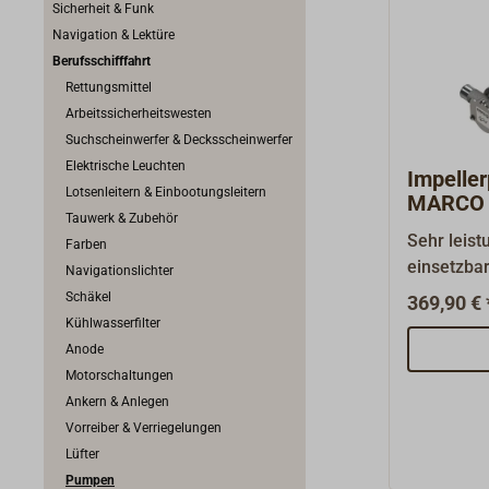
Sicherheit & Funk
Navigation & Lektüre
Berufsschifffahrt
Rettungsmittel
Arbeitssicherheitswesten
Suchscheinwerfer & Decksscheinwerfer
Elektrische Leuchten
Impelle
Lotsenleitern & Einbootungsleitern
MARCO 
Tauwerk & Zubehör
Sehr leist
Farben
einsetzba
Navigationslichter
und Seewa
Schäkel
369,90 € 
Verunrein
Kühlwasserfilter
widerstan
Anode
Impeller, 
Motorschaltungen
Gehäuse i
Ankern & Anlegen
Messing, d
Vorreiber & Verriegelungen
AISI 316L.
Lüfter
Hz.Stomau
Pumpen