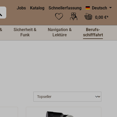
Jobs
Katalog
Schnellerfassung
Deutsch
0,00 €*
&
Sicherheit &
Navigation &
Berufs-
Funk
Lektüre
schifffahrt