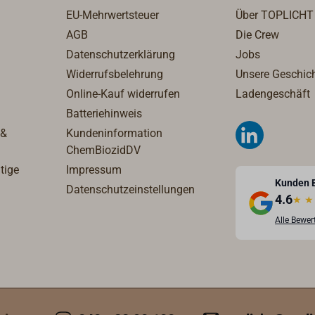
mit Schutzart IP55 und 0,25
EU-Mehrwertsteuer
Über TOPLICHT
1400rpm.Anschluss 1"
AGB
Die Crew
Innengewinde
Datenschutzerklärung
Jobs
Widerrufsbelehrung
Unsere Geschic
Online-Kauf widerrufen
Ladengeschäft
Batteriehinweis
 &
Kundeninformation
ChemBiozidDV
tige
Impressum
Kunden 
Datenschutzeinstellungen
4.6
★
★
Alle Bewe