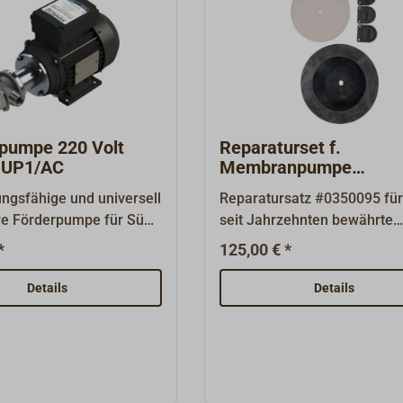
rpumpe 220 Volt
Reparaturset f.
UP1/AC
Membranpumpe
RHEINSTROM M50 / 
ungsfähige und universell
Reparatursatz #0350095 für
re Förderpumpe für Süß-
seit Jahrzehnten bewährte
sser (auch mit kleinen
Membranpumpe Typ M50 u
*
125,00 € *
igungen), mit
M50E von
dsfähigem Nitrilgummi-
RHEINSTROM.Bestehend au
Details
Details
selbstansaugend. Das
Pumpmembran, einer groß
st aus vernickeltem
Dichtung und drei Kunststoff
ie Achse aus Edelstahl
Ventilklappen.
 Spannung: 230 V - 50
fnahme: 3,3