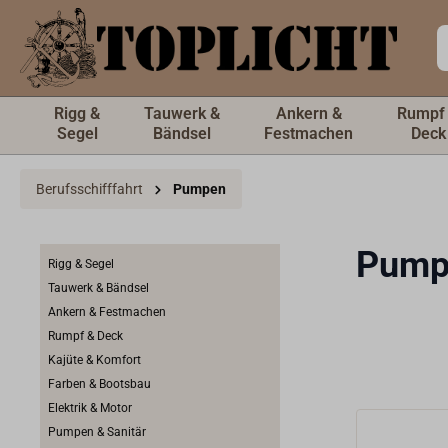
inhalt springen
Rigg &
Tauwerk &
Ankern &
Rumpf
Segel
Bändsel
Festmachen
Deck
Berufsschifffahrt
Pumpen
Pump
Rigg & Segel
Tauwerk & Bändsel
Ankern & Festmachen
Rumpf & Deck
Kajüte & Komfort
Farben & Bootsbau
Elektrik & Motor
Pumpen & Sanitär