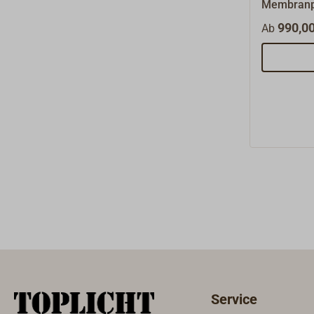
Membranpu
und Grauw
990,00
Ab
Förderpum
ansaugend
Durch den
Deckel ist
oder Rein
Austausch
möglich.Fl
umgekehrt
DatenFörd
l/minFörd
3,50 mAns
SchlauchM
kgEin Repa
Service