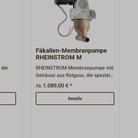
Fäkalien-Membranpumpe
RHEINSTROM M
M50E
 die
RHEINSTROM Membranpumpe mit
Gehäuse aus Rotguss, die speziell
nd
zum Umpumpen von Fäkalien
1.089,00 € *
Ab
konzipiert ist.Durch die
s der
eingesetzten Lippenventile werden
Details
en
auch größere Feststoff-
 -
Bestandteile sicher gefördert.Die
Pumpe ist selbstansaugend, durch
die verdrehbaren Schlauchstutzen
kann die Pumpe in jeder