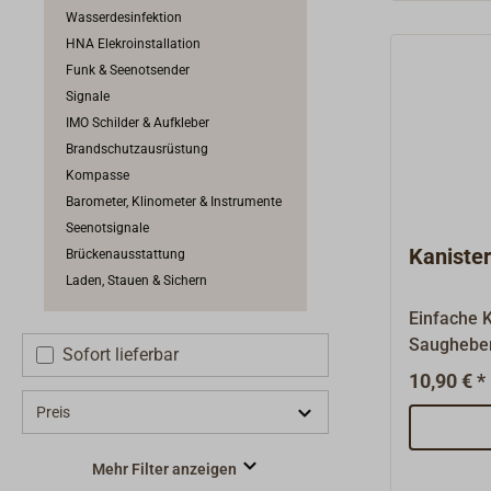
A.Sicheru
Wasserdesinfektion
bis 1,5 m 
HNA Elekroinstallation
l/min.Druc
Funk & Seenotsender
bar.Anschl
Signale
Innengewi
IMO Schilder & Aufkleber
Anschluss
Brandschutzausrüstung
Schlauch/
Kompasse
mmMotorle
Barometer, Klinometer & Instrumente
7,3 kg.Auc
Seenotsignale
Bordspannu
Kaniste
Brückenausstattung
Siehe pass
Laden, Stauen & Sichern
Einfache K
Saughebe
Sofort lieferbar
Industrie.
10,90 € *
Saugheber
Preis
das einfa
von Flüssi
Mehr Filter anzeigen
oder ande