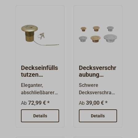
Deckseinfülls
Decksverschr
tutzen
aubung
Messing
Bronze GUIDI
Eleganter,
Schwere
abschliessbar
abschließbarer
Decksverschrau
Tankstutzen aus
bung aus Bronze
72,99 € *
39,00 € *
Ab
Ab
Messing.
mit gebürsteter
Komplett mit
oder
Details
Details
einem breit
verchromter
überkranzenden,
Oberfläche.
seitlich
Geeignet als