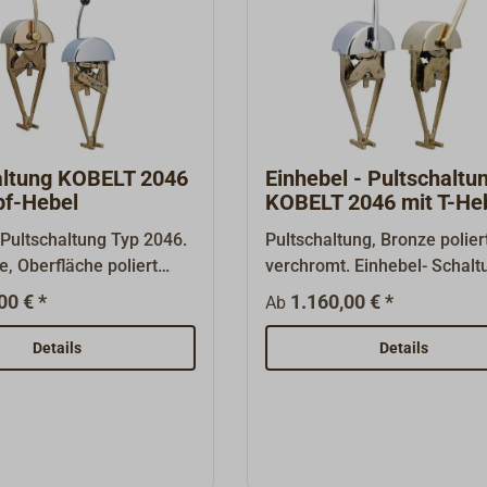
altung KOBELT 2046
Einhebel - Pultschaltu
pf-Hebel
KOBELT 2046 mit T-He
 Pultschaltung Typ 2046.
Pultschaltung, Bronze polier
, Oberfläche poliert
verchromt. Einhebel- Schalt
romt. Einhebel -
Schiffe mit einer Maschine.
00 € *
1.160,00 € *
Ab
für Schiffe mit einer
Drehzahl und Getriebe werd
 Drehzahl und Getrieb
einem Hebel geschaltet. Zu
Details
Details
t einem Hebel
Warmfahren der Maschine 
t. Zum Warmfahren der
durch Herausziehen des Heb
kann durch
Drehzahlregulierung alleine
hen des Hebels die
betätigt werden. Die Schalt
gulierung alleine
sind bei dieser Schaltung