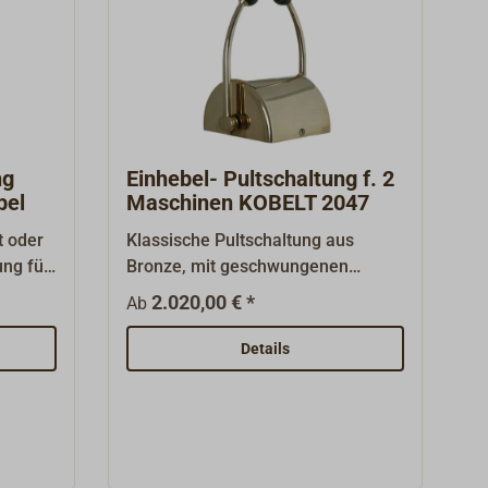
ng
Einhebel- Pultschaltung f. 2
bel
Maschinen KOBELT 2047
t oder
Klassische Pultschaltung aus
ung für
Bronze, mit geschwungenen
Knopf-Hebeln (schwarzer
2.020,00 € *
Ab
en mit
Knopf).Gefertigt aus Bronze und
m
Edelstahl, Oberfläche Bronze
Details
kann
poliert oder verchromt.
els die
Einhebelfunktionsschaltung für
Schiffe mit zwei Maschinen
wege
(TWIN). Zum Warmfahren der
Maschine kann durch