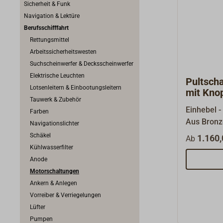
Sicherheit & Funk
Navigation & Lektüre
Berufsschifffahrt
Rettungsmittel
Arbeitssicherheitswesten
Suchscheinwerfer & Decksscheinwerfer
Elektrische Leuchten
Pultsch
Lotsenleitern & Einbootungsleitern
mit Kno
Tauwerk & Zubehör
Einhebel -
Farben
Aus Bronze
Navigationslichter
oder verch
Schäkel
1.160,
Ab
Schaltung 
Kühlwasserfilter
Maschine.
Anode
werden mi
Motorschaltungen
geschalte
Ankern & Anlegen
Maschine 
Vorreiber & Verriegelungen
Herauszie
Lüfter
Drehzahlre
Pumpen