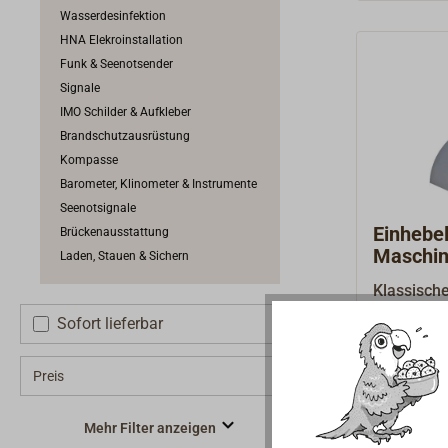
betätigt w
Wasserdesinfektion
sind verst
HNA Elekroinstallation
mm, Drehz
Funk & Seenotsender
Geschwun
Signale
mit schwa
IMO Schilder & Aufkleber
komplett m
Brandschutzausrüstung
Standard-
Kompasse
zölligem 
Barometer, Klinometer & Instrumente
Anschlussk
Seenotsignale
mit Gewin
Einhebel
Brückenausstattung
ebefalls l
Maschin
Laden, Stauen & Sichern
Zubehör au
Klassische
Sicherheit
Bronze.Ge
Sofort lieferbar
Schaltunge
Edelstahl,
2.020,
konzipiert für die Berufssc
Ab
poliert od
erprobt un
Preis
geraden B
weltweit i
Handgriff
Funktion 
Mehr Filter anzeigen
ltung für 
setzen di