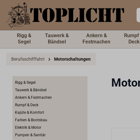
inhalt springen
Rigg &
Tauwerk &
Ankern &
Rumpf
Segel
Bändsel
Festmachen
Deck
Berufsschifffahrt
Motorschaltungen
Moto
Rigg & Segel
Tauwerk & Bändsel
Ankern & Festmachen
Rumpf & Deck
Kajüte & Komfort
Farben & Bootsbau
Elektrik & Motor
Pumpen & Sanitär