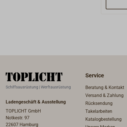
Steuerung
setzen di
Steuerköpf
KOBELT Ma
Motorste
werden in
MARINER i
entwickel
REMOTE PA
aus Bronze im eige
Datenüber
gefertigt.
System un
Verbindun
verbunden
Edelstahl,
Gehäuse i
Oberfläch
komplette
Service
Motorsteue
KOBELTMI
Schiffsausrüstung | Werftausrüstung
Beratung & Kontakt
erforderlic
Versand & Zahlung
Seitenscha
Ladengeschäft & Ausstellung
Rücksendung
Steuerung 
TOPLICHT GmbH
Takelarbeiten
komplett
Notkestr. 97
Anlagen m
Katalogbestellung
22607 Hamburg
fordern Si