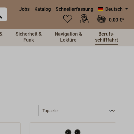
Jobs
Katalog
Schnellerfassung
Deutsch
0,00 €*
&
Sicherheit &
Navigation &
Berufs-
Funk
Lektüre
schifffahrt