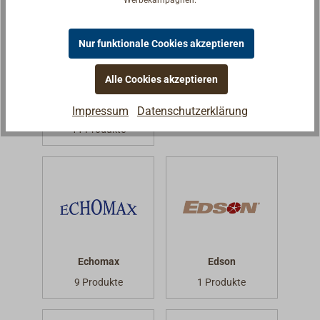
Werbekampagnen.
Nur funktionale Cookies akzeptieren
Alle Cookies akzeptieren
EAST COAST
EASYSEA
METALWORKS
Impressum
Datenschutzerklärung
1 Produkte
11 Produkte
Echomax
Edson
9 Produkte
1 Produkte