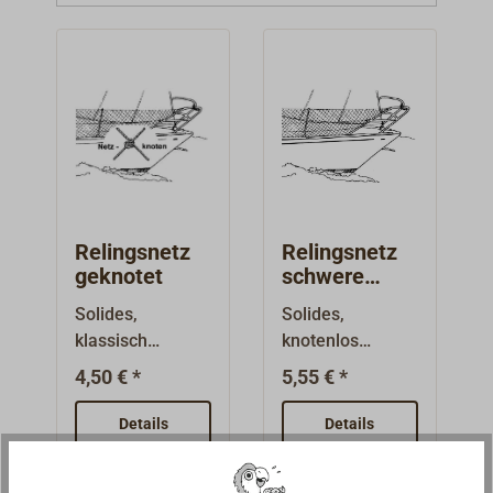
Relingshöhe eingespannt und zugeschnitten
werden.
Relingsnetz
Relingsnetz
geknotet
schwere
Qualität
Solides,
Solides,
klassisch
knotenlos
geknotetes Netz
geflochtenes
4,50 € *
5,55 € *
aus 3 mm
Nylonnetz aus 4
starkem weißen
mm starkem
Details
Details
Polyester-Garn.
Polyamid-
Die
Netzgarn.