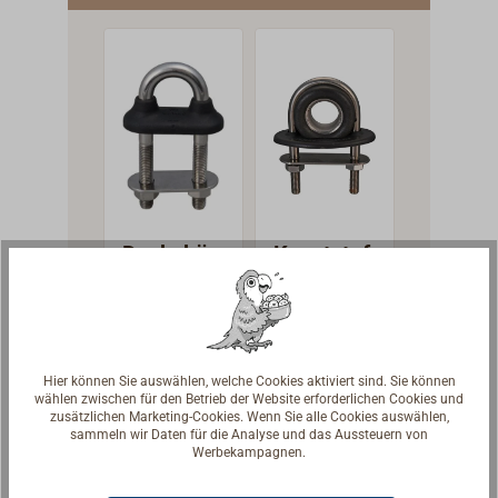
Duplex-
Edelstahl,
der höchste
Korrosionsb
eständigkeit
und
mechanisch
e
Belastbarkei
Decksbüg
Kunststof
Pockho
t garantiert.
el
f-
Schotle
Gesicherte
Edelstahl
Schotleitö
sen
Bruchlastan
Patentiertes
Aus
Ein
WICHARD
se
DAVEY
gaben.
U-Pütting
dunkelgraue
klassisc
SAYLON
9402
mit
m,
Beschlag
mit
16,51 €
47,90 € *
88,90
Ab
Ab
Hier können Sie auswählen, welche Cookies aktiviert sind. Sie können
wasserdicht
abriebfeste
der durc
Bolzen &
wählen zwischen für den Betrieb der Website erforderlichen Cookies und
*
*
zusätzlichen Marketing-Cookies. Wenn Sie alle Cookies auswählen,
Kausch
er und UV-
m
langjähr
Details
sammeln wir Daten für die Analyse und das Aussteuern von
beständiger
Kunststoff
Gebrauc
Werbekampagnen.
Details
Detail
Gummimans
mit
Bord immer