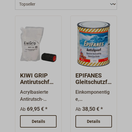
KIWI GRIP
EPIFANES
Antirutschfar
Gleitschutzfa
be
rbe
Acrylbasierte
Einkomponentig
Antirutsch-
e,
Beschichtung
halbglängzende
69,95 € *
38,50 € *
Ab
Ab
aus Neuseeland:
Decksfarbe auf
KIWI GRIP eignet
Urethan-/Alkydh
Details
Details
sich
arz-Basis.