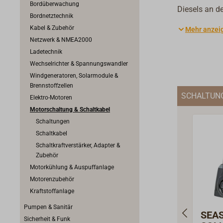
Bordüberwachung
Diesels an de
Bordnetztechnik
eingerastet,
Kabel & Zubehör
Mehr anzei
zwei Hebel f
Netzwerk & NMEA2000
achten, erst
Ladetechnik
Schalthebel 
Wechselrichter & Spannungswandler
Eine Leitung
Windgeneratoren, Solarmodule &
des Propelle
Brennstoffzellen
Hebel befind
SCHALTUN
Elektro-Motoren
beispielsweis
Motorschaltung & Schaltkabel
langjährig b
Schaltungen
und sich gut
Schaltkabel
Berufsfahrze
Schaltkraftverstärker, Adapter &
Zubehör
Motorkühlung & Auspuffanlage
Motorenzubehör
Kraftstoffanlage
Pumpen & Sanitär
SEA
Sicherheit & Funk