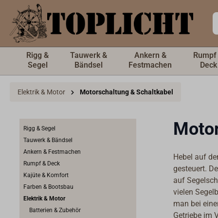
inhalt springen
Rigg &
Tauwerk &
Ankern &
Rumpf
Segel
Bändsel
Festmachen
Deck
Elektrik & Motor
Motorschaltung & Schaltkabel
Motor
Rigg & Segel
Tauwerk & Bändsel
Ankern & Festmachen
Hebel auf de
Rumpf & Deck
gesteuert. D
Kajüte & Komfort
auf Segelschi
Farben & Bootsbau
vielen Segel
Elektrik & Motor
man bei eine
Batterien & Zubehör
Getriebe im 