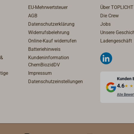
schelle).
Schaltungen. Weiteres
Motors
Achsen und
EU-Mehrwertsteuer
Über TOPLICHT
res Zubehör und
Zubehör und viele
ander
Verbindungselemente
Ersatzteile von
Ersatzteile von KOBELT
Steuer
AGB
Die Crew
sind aus Edelstahl, alle
T sind aus
sind aus Lagervorrat
Bord. 
Datenschutzerklärung
Jobs
sichtbaren Teile sind
orrat lieferbar.
lieferbar.
kräfti
Widerrufsbelehrung
Unsere Geschic
sorgfältig poliert oder
und Ed
Online-Kauf widerrufen
verchromt.
Ladengeschäft
für Sc
Batteriehinweis
33.Wei
 &
Kundeninformation
und vie
ChemBiozidDV
von KO
Lagervo
tige
Impressum
Kunden 
Datenschutzeinstellungen
4.6
★
★
Alle Bewe