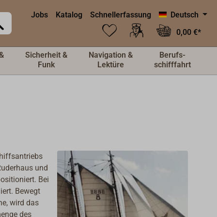
Jobs
Katalog
Schnellerfassung
Deutsch
0,00 €*
&
Sicherheit &
Navigation &
Berufs-
Funk
Lektüre
schifffahrt
hiffsantriebs
 Ruderhaus und
sitioniert. Bei
iert. Bewegt
ne, wird das
menge des