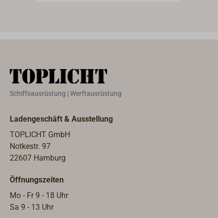
Messing oder Bronze geeignet!
Pore
herv
Glan
für 
geei
zuers
nich
Aufp
Schiffsausrüstung | Werftausrüstung
eine
über
Ladengeschäft & Ausstellung
Bewe
rege
TOPLICHT GmbH
geeig
Notkestr. 97
Ober
22607 Hamburg
Flas
Öffnungszeiten
Rein
scho
Mo - Fr 9 - 18 Uhr
Pfle
Sa 9 - 13 Uhr
EPIF