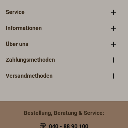
ein 
Service
rege
Wach
saub
Informationen
daue
Verw
Über uns
Zahlungsmethoden
Versandmethoden
Bestellung, Beratung & Service:
040 - 88 90 100