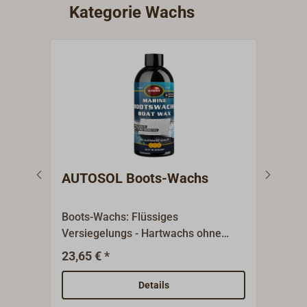
Kategorie Wachs
AUTOSOL Boots-Wachs
EPI
Pol
Boots-Wachs: Flüssiges
EPIF
Versiegelungs - Hartwachs ohne
ein 
Schleifmittel. Dieses Wachs dient vor
Hart
23,65 € *
22,9
allem als Langzeit-Konservierung
Basi
und gibt hervorragenden Glanz.
Carn
Details
Sowohl für Kunststoffe als auch für
Langz