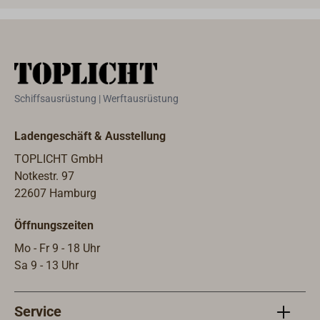
glat
sind
sich
ausz
Gesc
unter
Schiffsausrüstung | Werftausrüstung
Abme
Nich
Ladengeschäft & Ausstellung
vers
TOPLICHT GmbH
Notkestr. 97
22607 Hamburg
Öffnungszeiten
Mo - Fr 9 - 18 Uhr
Sa 9 - 13 Uhr
Service