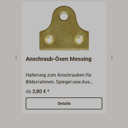
Anschraub-Ösen Messing
Ant
Halterung zum Anschrauben für
Die 
Bilderrahmen, Spiegel usw.Aus
sich
poliertem Messing.
Anwe
3,80 € *
7
Ab
Ab
zu H
aus 
Details
Poly
verh
Gege