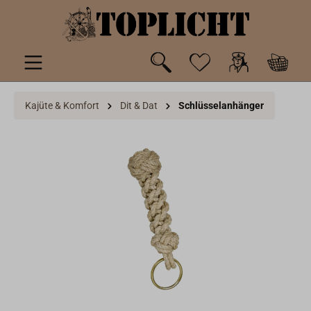
inhalt springen
Kajüte & Komfort
Dit & Dat
Schlüsselanhänger