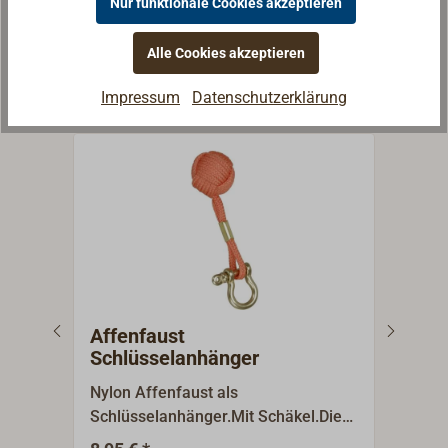
Nur funktionale Cookies akzeptieren
Weitere Artikel aus der
Alle Cookies akzeptieren
Kategorie
Schlüsselanhänger
Impressum
Datenschutzerklärung
Affenfaust
Aff
Schlüsselanhänger
Sch
Nylon Affenfaust als
Affe
Schlüsselanhänger.Mit Schäkel.Die
Farbe kann unterschiedlich sein.
11,9