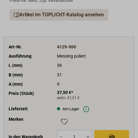
Preise inkl. MwSt. zzgl. Versandkosten
Für die Montage an dickeren Türblättern liegt ein
längeres Gewindestück (M5) bei.
Artikel im TOPLICHT-Katalog ansehen
Lieferung inkl. Schließblech.
Oberfläche Messing poliert oder verchromt.
Art-Nr.
4129-000
Ausführung
Messing poliert
L (mm)
36
B (mm)
31
A (mm)
9
37,50 €*
Preis (Stück)
netto:
31,51 €
Lieferzeit
Am Lager
Merken
In den Warenkorb