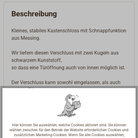
Beschreibung
Kleines, stabiles Kastenschloss mit Schnappfunktion
aus Messing.
Wir liefern diesen Verschluss mit zwei Kugeln aus
schwarzem Kunststoff,
so dass eine Türöffnung auch von innen möglich ist.
Der Verschluss kann sowohl eingelassen, als auch
auf der Tür montiert werden.
Für die Montage an dickeren Türblättern liegt ein
längeres Gewindestück (M5) bei.
Lieferung inkl. Schließblech.
Hier können Sie auswählen, welche Cookies aktiviert sind. Sie können
Oberfläche Messing poliert oder verchromt.
wählen zwischen für den Betrieb der Website erforderlichen Cookies und
zusätzlichen Marketing-Cookies. Wenn Sie alle Cookies auswählen,