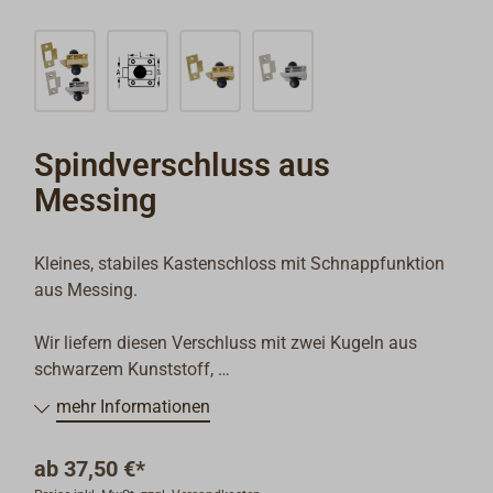
Spindverschluss aus
Messing
Kleines, stabiles Kastenschloss mit Schnappfunktion
aus Messing.
Wir liefern diesen Verschluss mit zwei Kugeln aus
schwarzem Kunststoff,
so dass eine Türöffnung auch von innen möglich ist.
mehr Informationen
Der Verschluss kann sowohl eingelassen, als auch auf
ab
37,50 €*
der Tür montiert werden.