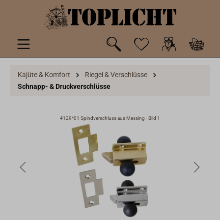
inhalt springen
Kajüte & Komfort
Riegel & Verschlüsse
Schnapp- & Druckverschlüsse
4129*01 Spindverschluss aus Messing - Bild 1