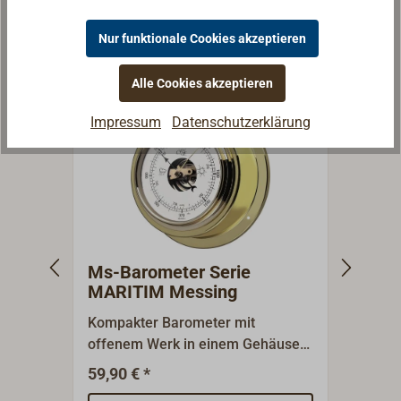
Ähnliche Artikel
Nur funktionale Cookies akzeptieren
Alle Cookies akzeptieren
Impressum
Datenschutzerklärung
Ms-Barometer Serie
Ms-Q
MARITIM Messing
MAR
Kompakter Barometer mit
Klass
offenem Werk in einem Gehäuse
schlic
aus poliertem Messing. Die
in ei
59,90 € *
56,91
Schiffsinstrumenten-Serie
Messin