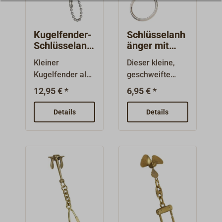
Kugelfender-
Schlüsselanh
Schlüsselanh
änger mit
änger
Schäkel
Kleiner
Dieser kleine,
Kugelfender als
geschweifte
Schlüsselanhäng
Edelstahl-
12,95 € *
6,95 € *
er, aus rotem
Schäkel mit
PVC.
Verliersicherung
Details
Details
Schwimmfähig,
an einem
ca. 20 g Auftrieb.
Miniaturwirbel
aus
verchromtem
Messing ist ein
praktischer
Schlüsselanhäng
er.