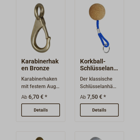
Karabinerhak
Korkball-
en Bronze
Schlüsselanh
änger
Karabinerhaken
Der klassische
mit festem Auge
Schlüsselanhäng
aus
er für den
6,70 € *
7,50 € *
Ab
Ab
seewasserbestä
Segler: Durch die
ndiger Mangan-
Auftriebskraft
Details
Details
Bronze, Feder
des
aus
Naturkorkens
Edelstahl.Ausfüh
(ca. 15g, 40g,
rung 1574-555
oder 80g für