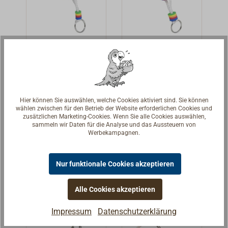
Segelboot-
Anker-
Schlüsselanh
Schlüsselanh
änger
änger aus
Schlüsselanhäng
Schlüsselanhäng
Schaumstoff
er aus buntem
er aus buntem
Schaumstoff.
Schaumstoff.
Hier können Sie auswählen, welche Cookies aktiviert sind. Sie können
3,95 € *
3,95 € *
wählen zwischen für den Betrieb der Website erforderlichen Cookies und
Durch die
Durch die
zusätzlichen Marketing-Cookies. Wenn Sie alle Cookies auswählen,
Auftriebskraft
Auftriebskraft
sammeln wir Daten für die Analyse und das Aussteuern von
Details
Details
Werbekampagnen.
des
des
Schaumstoffes
Schaumstoffes
(ca. 40g) werden
(ca. 40g) werden
Nur funktionale Cookies akzeptieren
Ihre wertvollen
Ihre wertvollen
Schlüssel über
Schlüssel über
Alle Cookies akzeptieren
Wasser
Wasser
gehalten.
gehalten.
Impressum
Datenschutzerklärung