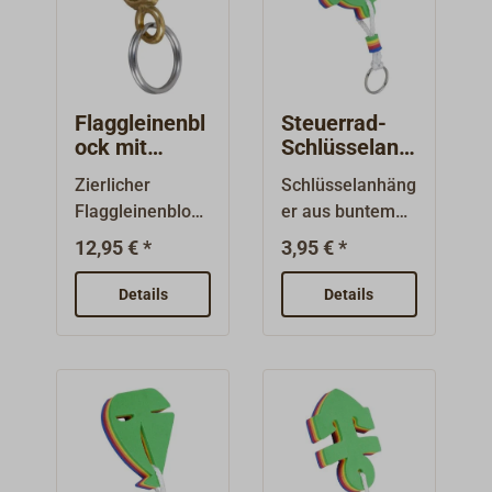
gehalten.
Flaggleinenbl
Steuerrad-
ock mit
Schlüsselanh
Schlüsselring
änger
Zierlicher
Schlüsselanhäng
Flaggleinenblock
er aus buntem
mit
Schaumstoff.
12,95 € *
3,95 € *
Schlüsselring.
Durch die
Blockgehäuse
Auftriebskraft
Details
Details
und Scheibe aus
des
Messing. Auge
Schaumstoffes
querstehend.Gut
(ca. 40g) werden
als
Ihre wertvollen
Schlüsselanhäng
Schlüssel über
er verwendbar.
Wasser
gehalten.