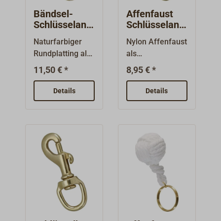
Bändsel-
Affenfaust
Schlüsselanh
Schlüsselanh
änger
änger
Naturfarbiger
Nylon Affenfaust
Rundplatting als
als
Schlüsselanhäng
Schlüsselanhäng
11,50 € *
8,95 € *
er.
er.Mit
Schäkel.Die
Details
Details
Farbe kann
unterschiedlich
sein.