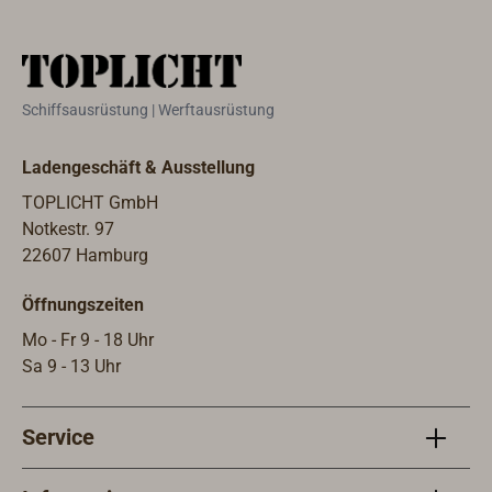
Durchmesser von 85 mm. Die
Steuerstriche sind star, schwingen
also nicht mit der Rose mit.Lieferung
mit eingebauter,
Schiffsausrüstung | Werftausrüstung
multispannungsfähiger LED-
Beleuchtung
Ladengeschäft & Ausstellung
(12V/24V).MED-/SOLAS-Zulassung
Class B (Lifeboats/Rescueboats).
TOPLICHT GmbH
Das Zertifikat liegt dem Kompass bei.
Notkestr. 97
22607 Hamburg
Öffnungszeiten
Mo - Fr 9 - 18 Uhr
Sa 9 - 13 Uhr
Service