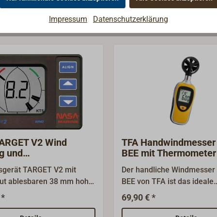
Impressum
Datenschutzerklärung
rie Windmessgeräte
ARGET V2 Wind
TFA Handwindmesser
g und
BEE mit Thermometer
ndigkeit
gerät TARGET V2 mit
Der handliche Windmesser
gut ablesbaren 38 mm hohe
BEE von TFA ist das ideale
Der Windmesser zeigt Ihnen
Hilfsmittel für alle Segler, 
 *
69,90 € *
e Windrichtung als auch die
Outdoor-Begeisterte. Auch
hwindigkeit wahlweise in
Arbeitsplatz oder bei