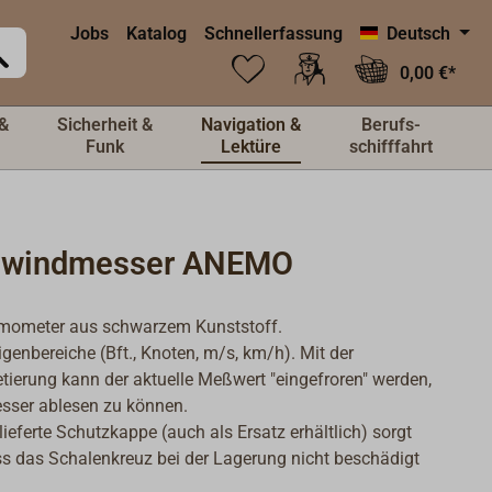
Jobs
Katalog
Schnellerfassung
Deutsch
0,00 €*
&
Sicherheit &
Navigation &
Berufs-
Funk
Lektüre
schifffahrt
windmesser ANEMO
ometer aus schwarzem Kunststoff.
igenbereiche (Bft., Knoten, m/s, km/h). Mit der
etierung kann der aktuelle Meßwert "eingefroren" werden,
sser ablesen zu können.
lieferte Schutzkappe (auch als Ersatz erhältlich) sorgt
ss das Schalenkreuz bei der Lagerung nicht beschädigt