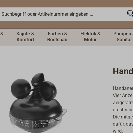
 &
Kajüte &
Farben &
Elektrik &
Pumpen 
Komfort
Bootsbau
Motor
Sanitär
Hand
Handanem
Vier Anze
Zeigerarr
um ihn be
Die mitge
dafür, da
wird.