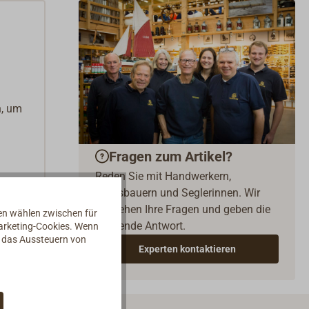
n, um
Fragen zum Artikel?
Reden Sie mit Handwerkern,
Bootsbauern und Seglerinnen. Wir
verstehen Ihre Fragen und geben die
nen wählen zwischen für
passende Antwort.
Marketing-Cookies. Wenn
d das Aussteuern von
Experten kontaktieren