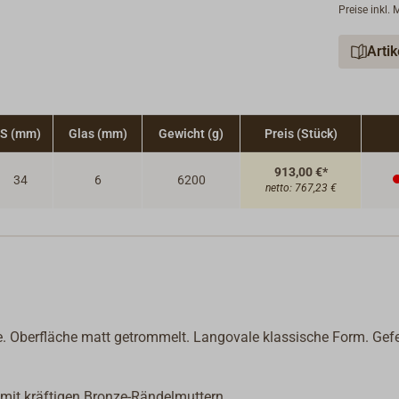
Preise inkl.
Arti
S (mm)
Glas (mm)
Gewicht (g)
Preis (Stück)
913,00 €*
34
6
6200
netto:
767,23 €
 Oberfläche matt getrommelt. Langovale klassische Form. Gefe
mit kräftigen Bronze-Rändelmuttern.