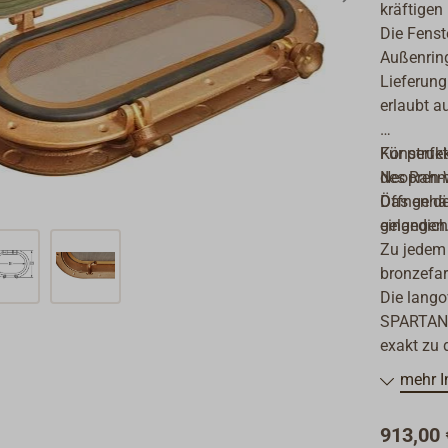
kräftigen
Die Fens
Außenring
Lieferung
erlaubt a
Für perfe
Konstrukt
Neopren-
des Rahme
Das gehär
Öffnen de
eingedich
gelangen
Zu jedem 
bronzefar
Die lango
SPARTAN 
exakt zu 
mehr I
913,00 