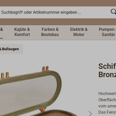
 &
Kajüte &
Farben &
Elektrik &
Pumpen 
Komfort
Bootsbau
Motor
Sanitär
 & Bullaugen
Schif
Bron
Hochwert
Oberfläch
vom ameri
Das Fenst