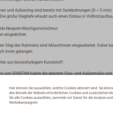
men und Außenring sind bereits mit Senkbohrungen (D = 5 mm)
ie große Stegtiefe erlaubt auch einen Einbau in Vollholzaufbau
klebte Neopren-Weichgummischnur.
en eingedichtet.
den Steg des Rahmens sind Ablaufrinnen eingearbeitet. Daher k
ach innen gelangen.
tter aus bronzefarbigem Kunststoff.
nten) von SPARTAN haben die gleichen Glas- und Außenmaße und
Hier können Sie auswählen, welche Cookies aktiviert sind. Sie kön
den Betrieb der Website erforderlichen Cookies und zusätzlichen 
Sie alle Cookies auswählen, sammeln wir Daten für die Analyse un
Werbekampagnen.