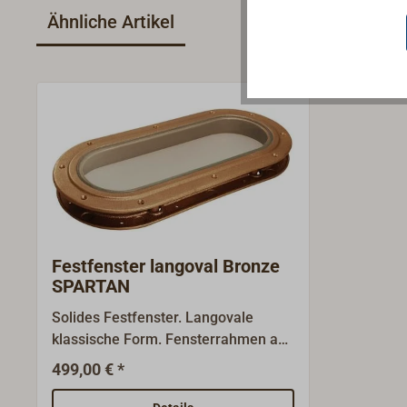
Ähnliche Artikel
Festfenster langoval Bronze
SPARTAN
Solides Festfenster. Langovale
klassische Form. Fensterrahmen aus
Gussbronze, Oberfläche matt
499,00 € *
getrommelt. Die Scheibe aus
gehärtetem Sicherheitsglas liegt