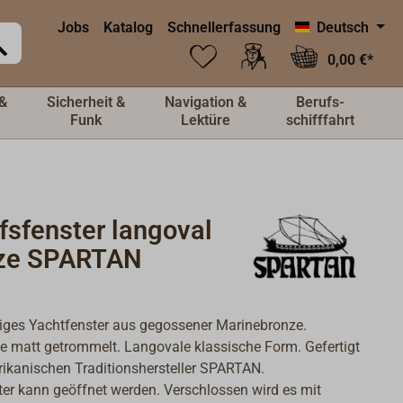
Jobs
Katalog
Schnellerfassung
Deutsch
0,00 €*
&
Sicherheit &
Navigation &
Berufs-
Funk
Lektüre
schifffahrt
fsfenster langoval
ze SPARTAN
iges Yachtfenster aus gegossener Marinebronze.
e matt getrommelt. Langovale klassische Form. Gefertigt
kanischen Traditionshersteller SPARTAN.
er kann geöffnet werden. Verschlossen wird es mit