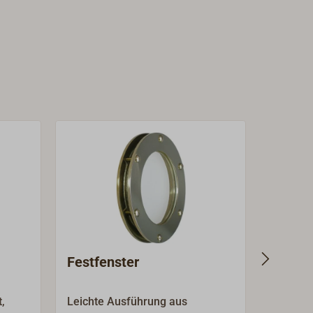
Festfenster
Festfe
Bronz
,
Leichte Ausführung aus
Solides