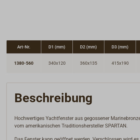
Art-Nr.
D1 (mm)
D2 (mm)
D3 (mm)
1380-560
340x120
360x135
415x190
Beschreibung
Hochwertiges Yachtfenster aus gegossener Marinebronze.
vom amerikanischen Traditionshersteller SPARTAN.
Das Fenster kann geöffnet werden. Verschlossen wird es 