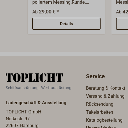
poliertem Messing.Runde,
Messi
schmale Form, gebohrt. FORESTI
geboh
29,00 € *
42
Ab
Ab
& SUARDI Aus einem
Handwerksbetrieb entwickelte
Details
sich seit 1961 die
norditalienische
Messinggießerei FORESTI &
SUARDI zu einem modernen
Industriebetrieb, der seine
traditionellen Wurzeln nicht
vergessen hat. Heute fertigt
Service
FORESTI Bootsbeschläge,
Schiffsfenster, Sanitärzubehör,
Schiffsausrüstung | Werftausrüstung
Beratung & Kontakt
Innenbeschläge und vor allem
Versand & Zahlung
ein breites Sortiment
Ladengeschäft & Ausstellung
Rücksendung
hochwertiger Leuchten für den
Schiffs- und Landgebrauch.
TOPLICHT GmbH
Takelarbeiten
Notkestr. 97
Katalogbestellung
22607 Hamburg