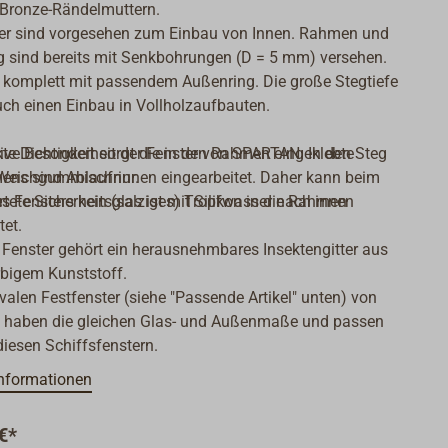
 Bronze-Rändelmuttern.
ter sind vorgesehen zum Einbau von Innen. Rahmen und
 sind bereits mit Senkbohrungen (D = 5 mm) versehen.
 komplett mit passendem Außenring. Die große Stegtiefe
uch einen Einbau in Vollholzaufbauten.
kte Dichtigkeit sorgt die in den Rahmen eingeklebte
ive Besonderheit der Fenster von SPARTAN: In den Steg
Weichgummischnur.
ns sind Ablaufrinnen eingearbeitet. Daher kann beim
tete Sicherheitsglas ist mit Silikon in die Rahmen
s Fensters kein (salziges) Tropfwasser nach innen
tet.
.
Fenster gehört ein herausnehmbares Insektengitter aus
bigem Kunststoff.
valen Festfenster (siehe "Passende Artikel" unten) von
haben die gleichen Glas- und Außenmaße und passen
diesen Schiffsfenstern.
nformationen
€*