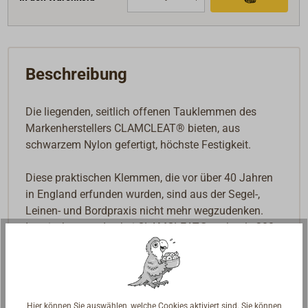
Beschreibung
Die liegenden, seitlich offenen Tauklemmen des
Markenherstellers CLAMCLEAT® bieten, aus
schwarzem Nylon gefertigt, höchste Festigkeit.
Diese praktischen Klemmen, die vor über 40 Jahren
in England erfunden wurden, sind aus der Segel-,
Leinen- und Bordpraxis nicht mehr wegzudenken.
Inzwischen werden bei CLAMCLEAT® mehr als 200
verschiedene Modelle und Ausführungen produziert,
nicht nur fürs Segeln, Surfen oder Drachenfliegen,
sondern auch für viele Bereiche des alltäglichen
Lebens.
Hier können Sie auswählen, welche Cookies aktiviert sind. Sie können