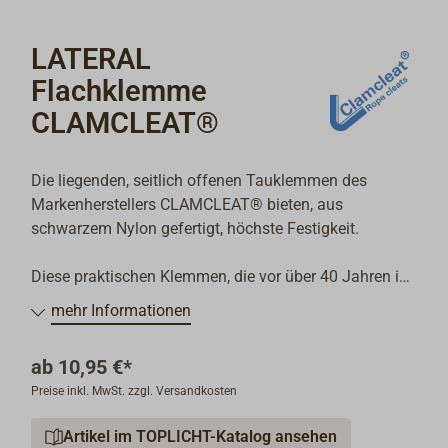
LATERAL
Flachklemme
CLAMCLEAT®
Die liegenden, seitlich offenen Tauklemmen des
Markenherstellers CLAMCLEAT® bieten, aus
schwarzem Nylon gefertigt, höchste Festigkeit.
Diese praktischen Klemmen, die vor über 40 Jahren in
England erfunden wurden, sind aus der Segel-, Leinen-
mehr Informationen
und Bordpraxis nicht mehr wegzudenken. Inzwischen
werden bei CLAMCLEAT® mehr als 200 verschiedene
ab
10,95 €*
Modelle und Ausführungen produziert, nicht nur fürs
Preise inkl. MwSt. zzgl. Versandkosten
Segeln, Surfen oder Drachenfliegen, sondern auch für
viele Bereiche des alltäglichen Lebens.
Artikel im TOPLICHT-Katalog ansehen