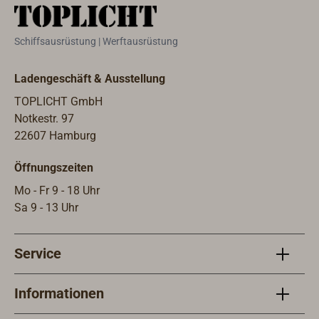
bei CLAMCLEAT® mehr als 200
ganz
verschiedene Modelle und
der 
Schiffsausrüstung | Werftausrüstung
Ausführungen produziert, nicht nur
arre
fürs Segeln, Surfen oder
funk
Ladengeschäft & Ausstellung
Drachenfliegen, sondern auch für
eine
viele Bereiche des alltäglichen
dem 
TOPLICHT GmbH
Lebens.
der 
Notkestr. 97
werd
22607 Hamburg
eiges
Öffnungszeiten
maxi
geha
Mo - Fr 9 - 18 Uhr
einge
Sa 9 - 13 Uhr
Bela
wenn 
Service
CL25
hoch
befe
Informationen
Verw