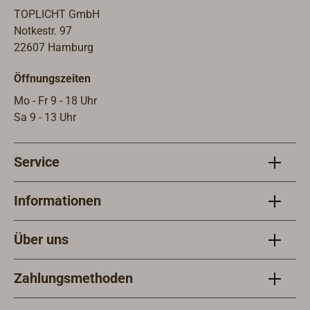
viele Bereiche des alltäglichen
dem 
TOPLICHT GmbH
Lebens.
der 
Notkestr. 97
werd
22607 Hamburg
eiges
Öffnungszeiten
maxi
geha
Mo - Fr 9 - 18 Uhr
einge
Sa 9 - 13 Uhr
Bela
wenn 
Service
CL25
hoch
befe
Informationen
Verw
Schwe
Über uns
grau
Acet
Zahlungsmethoden
die 
erfu