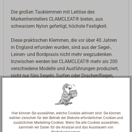
Die großen Tauklemmen mit Leitöse des
Markenherstellers CLAMCLEAT® bieten, aus
schwarzem Nylon gefertigt, höchste Festigkeit.
Diese praktischen Klemmen, die vor über 40 Jahren
in England erfunden wurden, sind aus der Segel-,
Leinen- und Bordpraxis nicht mehr wegzudenken.
Inzwischen werden bei CLAMCLEAT® mehr als 200
verschiedene Modelle und Ausführungen produziert,
nicht nur fürs Segeln, Surfen oder Drachenfliegen,
sondern auch für viele Bereiche des alltäglichen
Lebens.
Downloads
Hier können Sie auswählen, welche Cookies aktiviert sind. Sie können
Datenblatt
wählen zwischen für den Betrieb der Website erforderlichen Cookies und
datasheet
zusätzlichen Marketing-Cookies. Wenn Sie alle Cookies auswählen,
sammeln wir Daten für die Analyse und das Aussteuern von