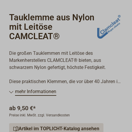
Tauklemme aus Nylon
mit Leitöse
CAMCLEAT®
Die großen Tauklemmen mit Leitöse des
Markenherstellers CLAMCLEAT® bieten, aus
schwarzem Nylon gefertigt, höchste Festigkeit.
Diese praktischen Klemmen, die vor über 40 Jahren in
England erfunden wurden, sind aus der Segel-, Leinen-
mehr Informationen
und Bordpraxis nicht mehr wegzudenken. Inzwischen
werden bei CLAMCLEAT® mehr als 200 verschiedene
ab
9,50 €*
Modelle und Ausführungen produziert, nicht nur fürs
Preise inkl. MwSt. zzgl. Versandkosten
Segeln, Surfen oder Drachenfliegen, sondern auch für
viele Bereiche des alltäglichen Lebens.
Artikel im TOPLICHT-Katalog ansehen