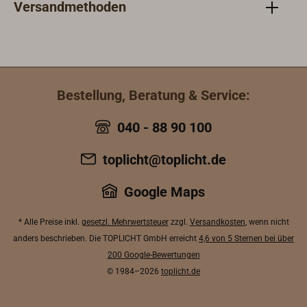
Sege
Versandmethoden
mehr
werd
200 
Ausf
fürs
Bestellung, Beratung & Service:
Drac
viele
040 - 88 90 100
Lebe
toplicht@toplicht.de
Google Maps
* Alle Preise inkl.
gesetzl. Mehrwertsteuer
zzgl.
Versandkosten
, wenn nicht
anders beschrieben. Die TOPLICHT GmbH erreicht
4,6 von 5 Sternen bei über
200 Google-Bewertungen
© 1984–2026
toplicht.de