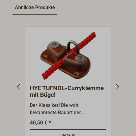
Ähnliche Produkte
HYE TUFNOL-Curryklemme
BAR
mit Bügel
Curr
Der Klassiker! Die wohl
BART
bekannteste Bauart der
aus d
Schotklemme. Schlicht und
rotbr
40,50 € *
79
Ab
einfach im Aufbau. Vernietete
Die K
Ausführung. Gefertigt komplett
Bauwe
Details