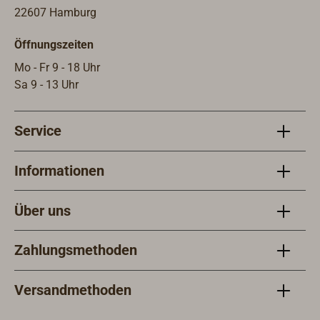
mehrlagiges, gewebeverstärktes,
22607 Hamburg
harzgebundenes Laminat. Es ist
Öffnungszeiten
relativ leicht, besitzt hohe
mechanische Festigkeit, sowie hohe
Mo - Fr 9 - 18 Uhr
Verschleiß- und
Sa 9 - 13 Uhr
Korrosionsbeständigkeit und ist
seewasserfest.
Service
Informationen
Über uns
Zahlungsmethoden
Versandmethoden