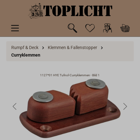
inhalt springen
Rumpf & Deck
Klemmen & Fallenstopper
Curryklemmen
1127*01 HYE Tufnol-Curryklemmen - Bild 1