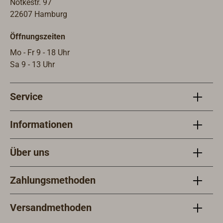
B x H) 360 x 200 x 220 mmTyp 700:
Notkestr. 97
(L x B x H) 380 x 200 x 220
22607 Hamburg
mmMotor-/ Getriebeabmessungen
Öffnungszeiten
unter Deck, jeweils (L x B x H) 380 x
230 x 190 mm.Maximale
Mo - Fr 9 - 18 Uhr
Decksstärke: 150
Sa 9 - 13 Uhr
mm.Motorleistung:Bei der 10mm-
Winde erzeugt die kräftige
Service
Motorleistung von 1,5 kW eine
Zugkraft von 500 daN bei einer
Einholgeschwindigkeit von 12 m pro
Informationen
Minute.Die 13mm-Winde arbeitet mit
einer Motorleistung von 2,3 kW (700
Über uns
daN).Motorgestützter Betrieb nur
zum Hieven! Zum Fieren muss der
Zahlungsmethoden
Anker frei fallen.Auf Anfrage ist die
Vorschiffswinde auch für 380V
lieferbar.Die Lieferung erfolgt
Versandmethoden
komplett mit:Edelstahl-