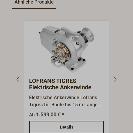
Ähnliche Produkte
LOFRANS TIGRES
LOFR
Elektrische Ankerwinde
elek
Elektrische Ankerwinde Lofrans
Das L
Tigres für Boote bis 15 m Länge.
ist fü
Das Gehäuse mit aufgesetzter
den T
1.599,00 € *
24
Ab
Ab
Klampe ist aus einer
kann 
seewasserbeständigen
der M
Details