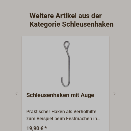
Weitere Artikel aus der
Kategorie Schleusenhaken
Schleusenhaken mit Auge
Sch
Hand
Praktischer Haken als Verholhilfe
Lang
zum Beispiel beim Festmachen in
Verh
Schleusen, an Dalben, an Pollern
Fest
19,90 € *
47,5