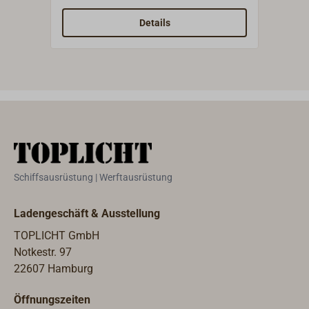
oder um das Schiff an rutschigen
Dalb
Treppen und Ringen zu
Schi
Details
halten.Kräftiges V4A Edelstahl-
Ring
Rundmaterial (D = 10 mm) mit
Edel
angeschweißtem Leinenauge.
mit G
Schiffsausrüstung | Werftausrüstung
Ladengeschäft & Ausstellung
TOPLICHT GmbH
Notkestr. 97
22607 Hamburg
Öffnungszeiten