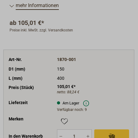
keine Pumpe für ein ZODIAK RIP besitzen, benötigen
mehr Informationen
Sie den Anschluss-Adapter (Art.-Nr. 1870-100).
ab
105,01 €*
Preise inkl. MwSt. zzgl. Versandkosten
Art-Nr.
1870-001
D1 (mm)
150
L (mm)
400
105,01 €*
Preis (Stück)
netto:
88,24 €
Lieferzeit
Am Lager
Verfügbar noch: 9
Merken
In den Warenkorb