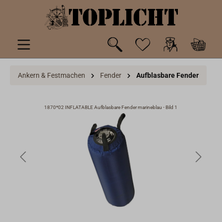
inhalt springen
Ankern & Festmachen
Fender
Aufblasbare Fender
1870*02 INFLATABLE Aufblasbare Fender marineblau - Bild 1