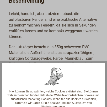
Beschreibung
Leicht, handlich, aber trotzdem robust: die
aufblasbaren Fender sind eine praktische Alternative
zu herkömmlichen Fendern, da sie sich in Sekunden
entlüften lassen und so kompakt weggestaut werden
können.
Der Luftkörper besteht aus 850g schwerem PVC-
Material, die Außenhülle ist aus strapazierfähigem,
kräftigen Corduragewebe. Farbe: Marineblau. Zum
Befestigen der Fenderleinen sind drei Gurtschlaufen
vorhanden. Bajonett-Ventilsystem ZODIAK. Sollten
Sie keine Pumpe für ein ZODIAK RIP besitzen,
benötigen Sie den Anschluss-Adapter (Art.-Nr. 1870-
100).
Hier können Sie auswählen, welche Cookies aktiviert sind. Sie können
wählen zwischen für den Betrieb der Website erforderlichen Cookies und
zusätzlichen Marketing-Cookies. Wenn Sie alle Cookies auswählen,
sammeln wir Daten für die Analyse und das Aussteuern von
Werbekampagnen.