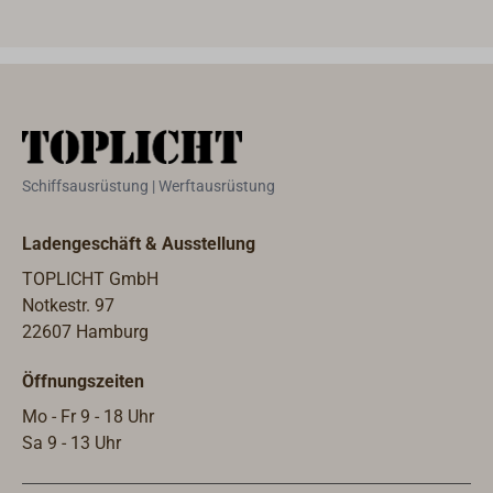
Plat
Schw
(Aan
Plat
Hilfs
gego
mit 
Schiffsausrüstung | Werftausrüstung
fein
Euro
Ladengeschäft & Ausstellung
TOPLICHT GmbH
Notkestr. 97
22607 Hamburg
Öffnungszeiten
Mo - Fr 9 - 18 Uhr
Sa 9 - 13 Uhr