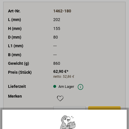
Art-Nr.
1462-180
L (mm)
202
H (mm)
155
D (mm)
80
L1 (mm)
---
B (mm)
---
Gewicht (g)
860
62,90 €*
Preis (Stück)
netto:
52,86 €
Lieferzeit
Am Lager
Merken
In den Warenkorb