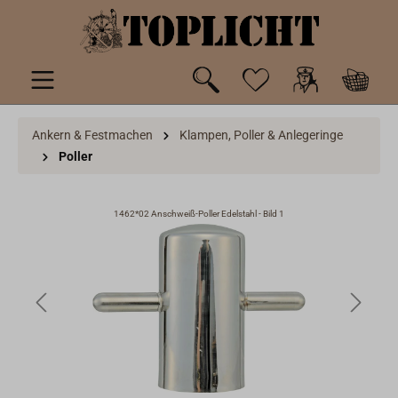
inhalt springen
Ankern & Festmachen
Klampen, Poller & Anlegeringe
Poller
1462*02 Anschweiß-Poller Edelstahl - Bild 1