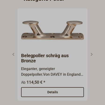
Belegpoller schräg aus
Bug
Bronze
Eleganter, geneigter
Hoch
Doppelpoller.Von DAVEY in England
Stang
aus handpolierter Gussbronze
schö
114,50 € *
1
Ab
Ab
hergestellt.Mit schrägen Armen.
Viels
Bohrungen in der Grundplatte. Ideal
zent
Details
für moderne Klassiker.
Arbe
eign