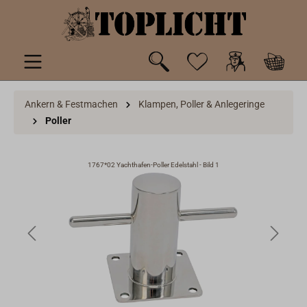
inhalt springen
Ankern & Festmachen
Klampen, Poller & Anlegeringe
Poller
1767*02 Yachthafen-Poller Edelstahl - Bild 1