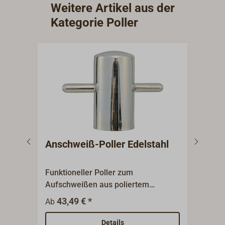
Weitere Artikel aus der
Kategorie Poller
Anschweiß-Poller Edelstahl
Bel
Bro
Funktioneller Poller zum
Eleg
Aufschweißen aus poliertem
Dopp
Edelstahl.Mit sauber verschweißtem
aus 
43,49 € *
1
Ab
Ab
durchgehenden
herg
Steg.Aufschweißpoller ohne
Bohru
Details