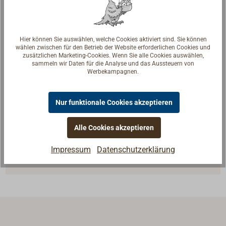
Hier können Sie auswählen, welche Cookies aktiviert sind. Sie können
wählen zwischen für den Betrieb der Website erforderlichen Cookies und
zusätzlichen Marketing-Cookies. Wenn Sie alle Cookies auswählen,
sammeln wir Daten für die Analyse und das Aussteuern von
Werbekampagnen.
Fragen zum Artikel?
Nur funktionale Cookies akzeptieren
Reden Sie mit Handwerkern, Bootsbauern und
Seglerinnen. Wir verstehen Ihre Fragen und geben die
Alle Cookies akzeptieren
passende Antwort.
Impressum
Datenschutzerklärung
Experten kontaktieren