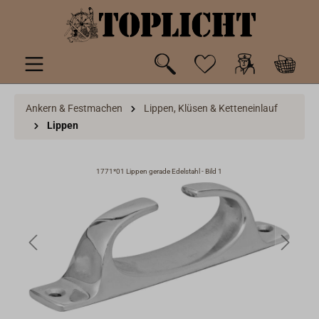
inhalt springen
Ankern & Festmachen
Lippen, Klüsen & Ketteneinlauf
Lippen
1771*01 Lippen gerade Edelstahl - Bild 1