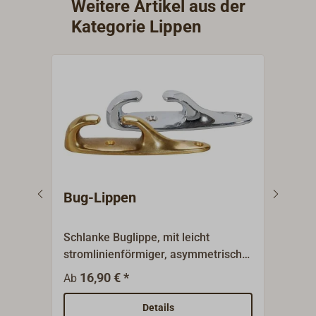
Weitere Artikel aus der
Kategorie Lippen
Bug-Lippen
Eck
Schlanke Buglippe, mit leicht
Eckl
stromlinienförmiger, asymmetrischer
rech
Grundplatte.Messing poliert oder
Mont
16,90 € *
1
Ab
Ab
Messing verchromt.
Bug.
Mess
Details