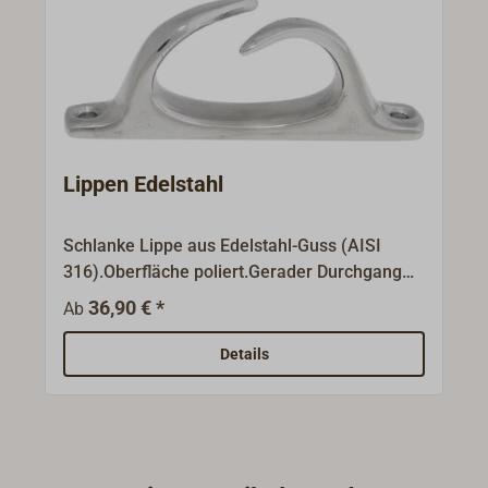
Lippen Edelstahl
Schlanke Lippe aus Edelstahl-Guss (AISI
316).Oberfläche poliert.Gerader Durchgang
mit überlappenden Nasen zur Sicherung der
36,90 € *
Ab
Leine - wählen Sie die passende Version nach
dem Diagramm.
Details