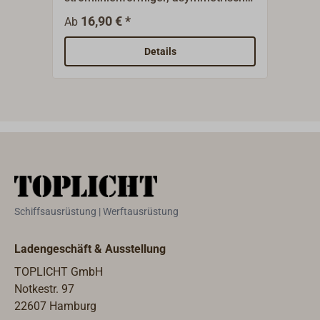
Grundplatte.Messing poliert oder
Mont
16,90 € *
1
Ab
Ab
Messing verchromt.
Bug.
Mess
Details
Schiffsausrüstung | Werftausrüstung
Ladengeschäft & Ausstellung
TOPLICHT GmbH
Notkestr. 97
22607 Hamburg