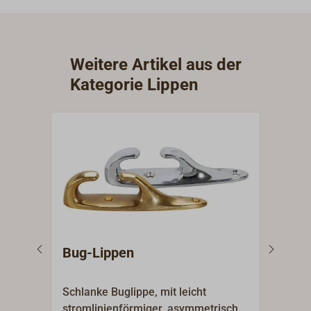
Weitere Artikel aus der
Kategorie Lippen
Bug-Lippen
Eck
Schlanke Buglippe, mit leicht
Eckl
stromlinienförmiger, asymmetrischer
rech