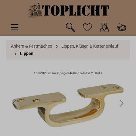
inhalt springen
Ankern & Festmachen
Lippen, Klüsen & Ketteneinlauf
Lippen
1655*02 Schanzlippe gerade Bronze DAVEY - Bild 1