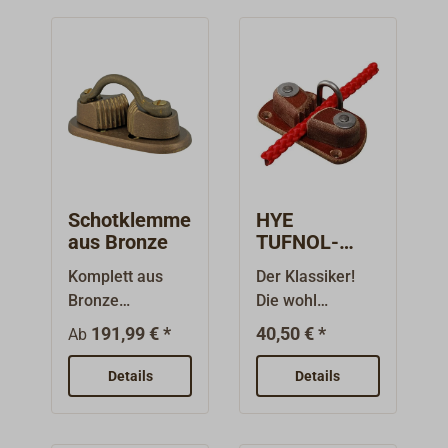
Schotklemme
HYE
aus Bronze
TUFNOL-
Curryklemme
Komplett aus
Der Klassiker!
mit Bügel
Bronze
Die wohl
gefertigte
bekannteste
191,99 € *
40,50 € *
Ab
Schotklemme in
Bauart der
ähnlicher Form
Schotklemme.
Details
Details
wie die Servo-
Schlicht und
Klemme.Mit
einfach im
Bronze
Aufbau.