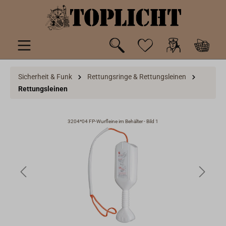
inhalt springen
Sicherheit & Funk
Rettungsringe & Rettungsleinen
Rettungsleinen
3204*04 FP-Wurfleine im Behälter - Bild 1