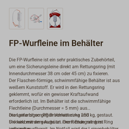
FP-Wurfleine im Behälter
Die FP-Wurfleine ist ein sehr praktisches Zubehörteil,
um eine Sicherungsleine direkt am Rettungsring (mit
Innendurchmesser 38 cm oder 45 cm) zu fixieren.
Der Flaschen-förmige, schwimmfähige Behälter ist aus
weißem Kunststoff. Er wird in den Rettungsring
geklemmt, wofür ein gewisser Kraftaufwand
erforderlich ist. Im Behälter ist die schwimmfähige
Flechtleine (Durchmesser = 5 mm) aus
orangefarbigem PP, Bruchlast cirka 250 kg, gestaut.
Die Leine ist so gegen Verwitterung und
Sie wird mit dem Auge an ihrem Ende mit dem Ring
Unklarkommen geschützt. Der Rettungsring ist
verbunden.
jederzeit wurfbereit. Im Notfall wird der Leinenbehälter