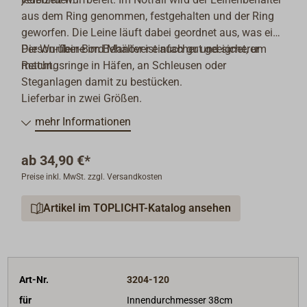
aus dem Ring genommen, festgehalten und der Ring
geworfen. Die Leine läuft dabei geordnet aus, was ein
Person-über-Bord Manöver einfacher und sicherer
Die Wurfleine im Behälter ist auch gut geeignet, um
macht.
Rettungsringe in Häfen, an Schleusen oder
Steganlagen damit zu bestücken.
Lieferbar in zwei Größen.
mehr Informationen
ab
34,90 €*
Preise inkl. MwSt. zzgl. Versandkosten
Artikel im TOPLICHT-Katalog ansehen
Art-Nr.
3204-120
für
Innendurchmesser 38cm