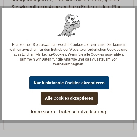
Sie wird mit dem Auge an ihrem Ende mit dem Ring
verbunden.
Die Leine ist so gegen Verwitterung und
Unklarkommen geschützt. Der Rettungsring ist
jederzeit wurfbereit. Im Notfall wird der
Hier können Sie auswählen, welche Cookies aktiviert sind. Sie können
Leinenbehälter aus dem Ring genommen,
wählen zwischen für den Betrieb der Website erforderlichen Cookies und
zusätzlichen Marketing-Cookies. Wenn Sie alle Cookies auswählen,
festgehalten und der Ring geworfen. Die Leine läuft
sammeln wir Daten für die Analyse und das Aussteuern von
dabei geordnet aus, was ein Person-über-Bord
Werbekampagnen.
Manöver einfacher und sicherer macht.
Nur funktionale Cookies akzeptieren
Die Wurfleine im Behälter ist auch gut geeignet, um
Rettungsringe in Häfen, an Schleusen oder
Alle Cookies akzeptieren
Steganlagen damit zu bestücken.
Impressum
Datenschutzerklärung
Lieferbar in zwei Größen.