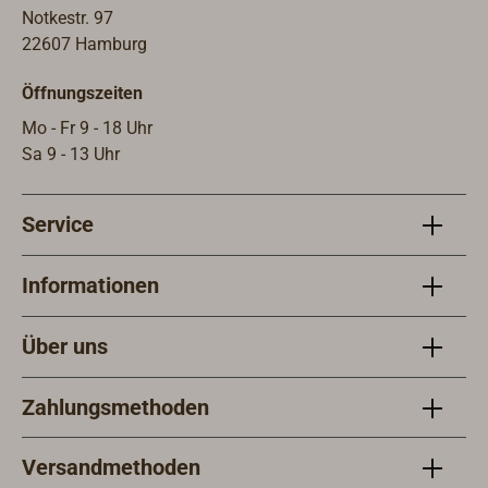
Erkl
Notkestr. 97
lässt
22607 Hamburg
schi
Öffnungszeiten
aus 
stell
Mo - Fr 9 - 18 Uhr
Wasse
Sa 9 - 13 Uhr
Rake
Erkl
Service
ents
74/9
(MED
Informationen
(sie
kann
Über uns
(zu 
erfo
Zahlungsmethoden
Merk
mmD
4.20
Versandmethoden