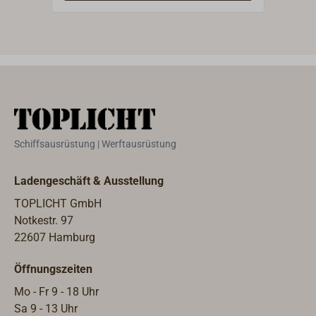
zwei
an s
Rohr
mm D
Rett
stet
x H 
Schiffsausrüstung | Werftausrüstung
Ladengeschäft & Ausstellung
TOPLICHT GmbH
Notkestr. 97
22607 Hamburg
Öffnungszeiten
Mo - Fr 9 - 18 Uhr
Sa 9 - 13 Uhr