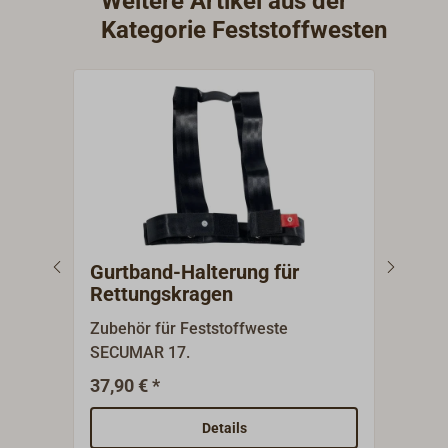
Weitere Artikel aus der
Packung mit 6 Einzelstreifen (siehe
Kategorie Feststoffwesten
"Passende Produkte").Zulassung:
SOLAS/MED, permanent gekennzeichnet mit
Steuerradlogo für direkte Compliance-
Erkennung.
Gurtband-Halterung für
Hal
Rettungskragen
SEC
Zubehör für Feststoffweste
Halt
SECUMAR 17.
SECU
vera
37,90 € *
119,
aus 
Rund
Details