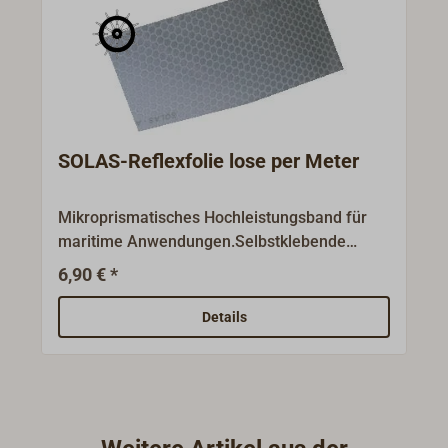
SOLAS-Reflexfolie lose per Meter
Mikroprismatisches Hochleistungsband für
maritime Anwendungen.Selbstklebende
Reflektorfolie zur Verwendung auf
6,90 € *
Rettungsringen, Rettungsbooten,
Markierungsbojen u.ä. Speziell entwickelt für
Details
die Verwendung in rauen Umgebungen und
unter extremen Temperaturen, darunter auch
fortwährendes Eintauchen in Meerwasser.
Breite 5 cm. Lieferung lose pro Meter.Auch
lieferbar als ganze Rolle á 45,7 m oder als