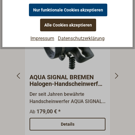
Nur funktionale Cookies akzeptieren
Alle Cookies akzeptieren
Impressum
Datenschutzerklärung
AQUA SIGNAL BREMEN
AQU
Halogen-Handscheinwerfer
LED-
MED-Zulassung
MED-
Der seit Jahren bewährte
Der s
Handscheinwerfer AQUA SIGNAL
Hands
BREMEN mit 50 Watt Sealed
äußer
179,00 € *
285,9
Ab
Beam-Halogen-Lichteinsatz in den
und F
Varianten 12V oder
SOLAS
Details
24V. Technische MerkmaleMED-
Tragw