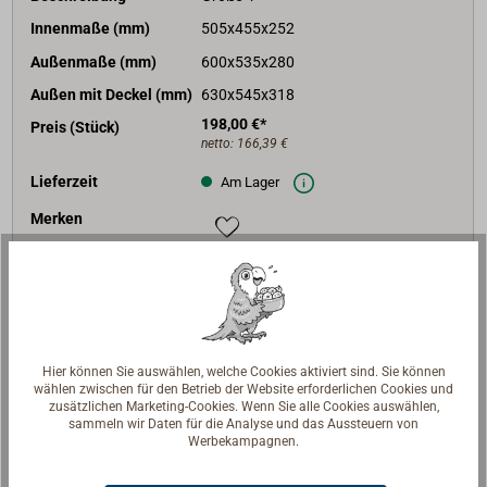
Innenmaße (mm)
505x455x252
Außenmaße (mm)
600x535x280
Außen mit Deckel (mm)
630x545x318
198,00 €*
Preis (Stück)
netto:
166,39 €
Lieferzeit
Am Lager
Merken
In den Warenkorb
Hier können Sie auswählen, welche Cookies aktiviert sind. Sie können
wählen zwischen für den Betrieb der Website erforderlichen Cookies und
Beschreibung
zusätzlichen Marketing-Cookies. Wenn Sie alle Cookies auswählen,
sammeln wir Daten für die Analyse und das Aussteuern von
Werbekampagnen.
Batteriekästen zur sicheren Unterbringung von
Batterien an Bord.