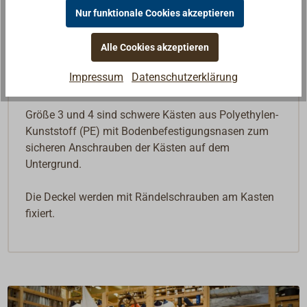
Nur funktionale Cookies akzeptieren
Größe 1 und2 aus Polypropylen-Kunststoff (PP).
Alle Cookies akzeptieren
Kasten und Deckel mit Aussparungen für
Gurtbandbefestigung, Lieferung mit Gurtband. Die
Impressum
Datenschutzerklärung
Deckel werden durch den Gurt fixiert.
Größe 3 und 4 sind schwere Kästen aus Polyethylen-
Kunststoff (PE) mit Bodenbefestigungsnasen zum
sicheren Anschrauben der Kästen auf dem
Untergrund.
Die Deckel werden mit Rändelschrauben am Kasten
fixiert.