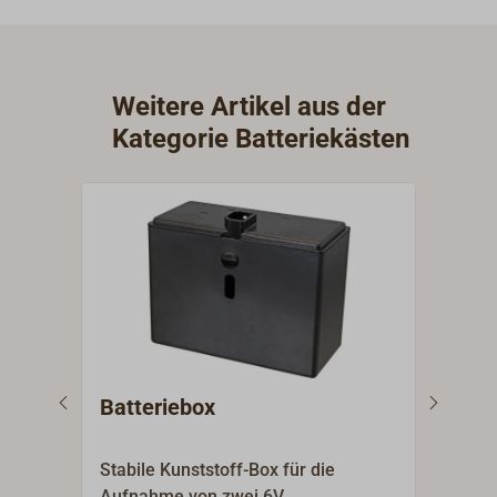
Weitere Artikel aus der
Kategorie Batteriekästen
Batteriebox
Bat
CE
Stabile Kunststoff-Box für die
Eine
Aufnahme von zwei 6V
Stro