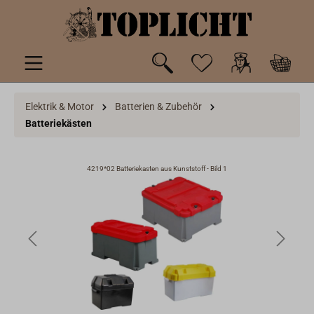
inhalt springen
Elektrik & Motor
Batterien & Zubehör
Batteriekästen
4219*02 Batteriekasten aus Kunststoff - Bild 1