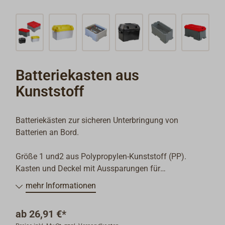
Batteriekasten aus
Kunststoff
Batteriekästen zur sicheren Unterbringung von
Batterien an Bord.
Größe 1 und2 aus Polypropylen-Kunststoff (PP).
Kasten und Deckel mit Aussparungen für
Gurtbandbefestigung, Lieferung mit Gurtband. Die
mehr Informationen
Deckel werden durch den Gurt fixiert.
ab
26,91 €*
Größe 3 und 4 sind schwere Kästen aus Polyethylen-