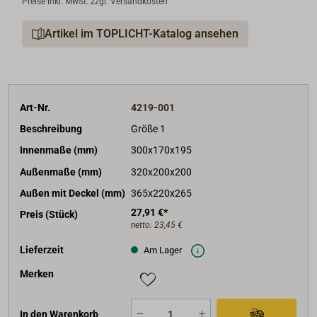
Preise inkl. MwSt. zzgl. Versandkosten
Kunststoff (PE) mit Bodenbefestigungsnasen zum
sicheren Anschrauben der Kästen auf dem Untergrund.
Artikel im TOPLICHT-Katalog ansehen
Die Deckel werden mit Rändelschrauben am Kasten
fixiert.
Art-Nr.
4219-001
Beschreibung
Größe 1
Innenmaße (mm)
300x170x195
Außenmaße (mm)
320x200x200
Außen mit Deckel (mm)
365x220x265
27,91 €*
Preis (Stück)
netto:
23,45 €
Lieferzeit
Am Lager
Merken
In den Warenkorb