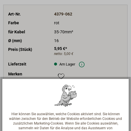
Art-Nr.
4379-062
Farbe
rot
für Kabel
35-70mm²
Ø (mm)
16
5,95 €*
Preis (Stück)
netto:
5,00 €
Lieferzeit
Am Lager
Merken
In den Warenkorb
Hier können Sie auswählen, welche Cookies aktiviert sind. Sie können
Art-Nr.
4379-063
wählen zwischen für den Betrieb der Website erforderlichen Cookies und
zusätzlichen Marketing-Cookies. Wenn Sie alle Cookies auswählen,
Farbe
rot
sammeln wir Daten für die Analyse und das Aussteuern von