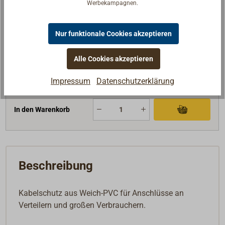
Werbekampagnen.
für Kabel
95-120mm²
Ø (mm)
20
Nur funktionale Cookies akzeptieren
9,95 €*
Preis (Stück)
netto:
8,36 €
Alle Cookies akzeptieren
Lieferzeit
Am Lager
Impressum
Datenschutzerklärung
Merken
In den Warenkorb
Beschreibung
Kabelschutz aus Weich-PVC für Anschlüsse an
Verteilern und großen Verbrauchern.