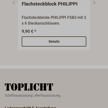
Flachsteckblock PHILIPPI
Kle
Kun
Flachsteckleiste PHILIPPI FSB3 mit 3
Mass
x 6 Steckanschlüssen.
Vert
unte
9,90 € *
1
Ab
Schi
Mess
Details
auf 
Schiffsausrüstung | Werftausrüstung