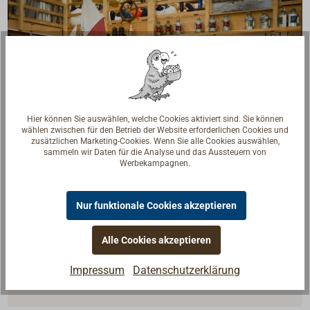
Hier können Sie auswählen, welche Cookies aktiviert sind. Sie können
wählen zwischen für den Betrieb der Website erforderlichen Cookies und
zusätzlichen Marketing-Cookies. Wenn Sie alle Cookies auswählen,
sammeln wir Daten für die Analyse und das Aussteuern von
Werbekampagnen.
Fragen zum Artikel?
Nur funktionale Cookies akzeptieren
Reden Sie mit Handwerkern, Bootsbauern und
Seglerinnen. Wir verstehen Ihre Fragen und geben die
Alle Cookies akzeptieren
passende Antwort.
Impressum
Datenschutzerklärung
Experten kontaktieren