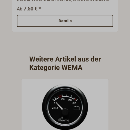
lassen sich die ursprünglichen Ringe leicht
7,50 € *
Ab
austauschen um so die Instrumente im
Design anzupassen.Die Edelstahlringe sind
Details
besonders flach und werden eingelassen, so
dass die Instrumente fast bündig montiert
werden können (flush-Montage).
Weitere Artikel aus der
Kategorie WEMA