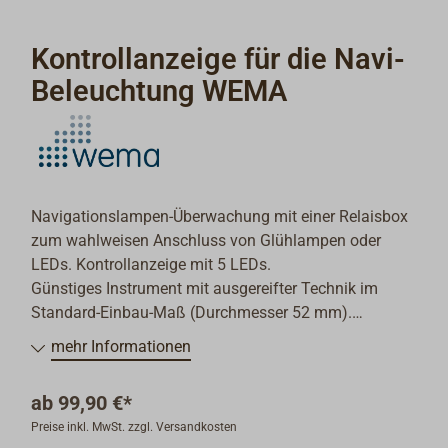
Kontrollanzeige für die Navi-
Beleuchtung WEMA
Navigationslampen-Überwachung mit einer Relaisbox
zum wahlweisen Anschluss von Glühlampen oder
LEDs. Kontrollanzeige mit 5 LEDs.
Günstiges Instrument mit ausgereifter Technik im
Standard-Einbau-Maß (Durchmesser 52 mm).
Das Design ist anpassbar, da die Frontringe durch den
mehr Informationen
Bajonettverschluss sehr einfach auszuwechseln sind.
Der Einbau ist in bis zu 20 mm starke Armaturenbretter
ab
99,90 €*
möglich.
Preise inkl. MwSt. zzgl. Versandkosten
Die Betriebspannung kann 12 V oder 24 V betragen.