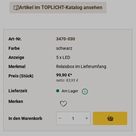
Farbe des Frontringes: schwarz oder weiß.
Artikel im TOPLICHT-Katalog ansehen
Lieferumfang: Anzeige mit Befestigungsmaterial, eine
Relaisbox und 40 cm Anschlusskabel.
Art-Nr.
3470-030
Farbe
schwarz
Anzeige
5 x LED
Merkmal
Relaisbox im Lieferumfang
99,90 €*
Preis (Stück)
netto:
83,95 €
Lieferzeit
Am Lager
Merken
In den Warenkorb