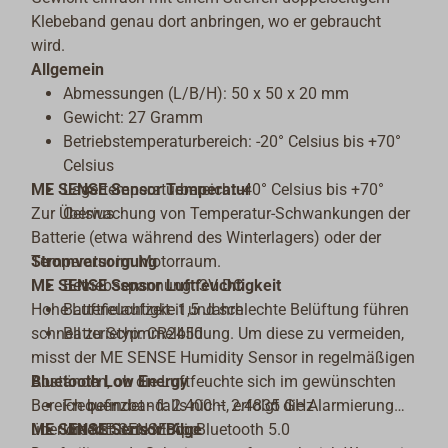
Klebeband genau dort anbringen, wo er gebraucht
wird.
Allgemein
Abmessungen (L/B/H): 50 x 50 x 20 mm
Gewicht: 27 Gramm
Betriebstemperaturbereich: -20° Celsius bis +70°
Celsius
ME SENSE Sensor Temperatur
Lagertemperaturbereich: -40° Celsius bis +70°
Zur Überwachung von Temperatur-Schwankungen der
Celsius
Batterie (etwa während des Winterlagers) oder der
Stromversorgung
Temperatur im Motorraum.
ME SENSE Sensor Luftfeuchtigkeit
Betriebsspannung: 3V DC
Hohe Luftfeuchtigkeit und schlechte Belüftung führen
Batterielaufzeit: 1,5 Jahre
schnell zu Schimmelbildung. Um diese zu vermeiden,
Batterietyp: CR2450
misst der ME SENSE Humidity Sensor in regelmäßigen
Bluetooth
Abständen, ob die Luftfeuchte sich im gewünschten
Low Energy
Bereich befindet - falls nicht, erfolgt die Alarmierung
Frequenzband: 2.400 – 2.4835 GHz
über die ME SENSE App.
ME SENSE Sensor Bilge
Unterstützte Modi: Bluetooth 5.0