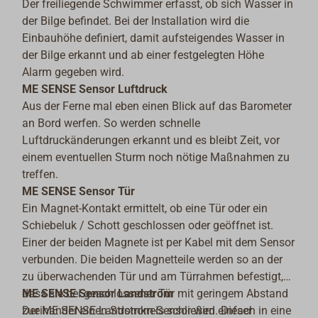
Der freiliegende Schwimmer erfasst, ob sich Wasser in
der Bilge befindet. Bei der Installation wird die
Einbauhöhe definiert, damit aufsteigendes Wasser in
der Bilge erkannt und ab einer festgelegten Höhe
Alarm gegeben wird.
ME SENSE Sensor Luftdruck
Aus der Ferne mal eben einen Blick auf das Barometer
an Bord werfen. So werden schnelle
Luftdruckänderungen erkannt und es bleibt Zeit, vor
einem eventuellen Sturm noch nötige Maßnahmen zu
treffen.
ME SENSE Sensor Tür
Ein Magnet-Kontakt ermittelt, ob eine Tür oder ein
Schiebeluk / Schott geschlossen oder geöffnet ist.
Einer der beiden Magnete ist per Kabel mit dem Sensor
verbunden. Die beiden Magnetteile werden so an der
zu überwachenden Tür und am Türrahmen befestigt,
dass sie bei geschlossener Tür mit geringem Abstand
ME SENSE Sensor Landstrom
zueinander einen Stromkreis schließen. Dieser
Der ME SENSE Landstrom-Sensor wird einfach in eine