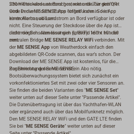
Stromkreis wird unterbrochen, wenn die Tür geöffnet
230 V-Steckdose an Bord gesteckt und über den QR-
wird. Der veränderte Status “offen” kann in der App
Code in die ME SENSE App eingebunden. So ist
einen Alarm auslösen.
kontrollierbar, ob Landstrom an Bord verfügbar ist oder
nicht. Eine Steuerung der Steckdose über die App ist
nicht möglich. Abmessungen (L/B/T): 160 x 10 x 60
Jeder der Sensoren lässt sich spielend leicht mit der
mm.
zentralen Bridge
ME SENSE RELAY WiFi
verbinden. Mit
der
ME SENSE App
von Weatherdock einfach den
abgebildeten QR-Code scannen, das war’s schon. Der
Download der ME SENSE App ist kostenlos, für die
Registrierung der Sensoren ist ein Abo nötig.
Zur Einrichtung des ME SENSE
Bootsüberwachungssystem bietet sich zunächst ein
vorkonfektioniertes Set mit zwei oder vier Sensoren an.
Sie finden die beiden Varianten des "
ME SENSE Set
"
weiter unten auf dieser Seite unter "Passende Artikel".
Die Datenübertragung ist über das Yachthafen-WLAN
oder ergänzend auch über das Mobilfunknetz möglich.
Den ME SENSE RELAY WiFi und den GATE LTE finden
Sie bei "
ME SENSE Geräte
" weiter unten auf dieser
Seite unter "Passende Artikel".