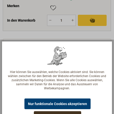
Merken
In den Warenkorb
Beschreibung
Mit den
ME SENSE Sensoren
lässt sich Ihr
Bootsüberwachungsset ergänzen oder aber ein
Hier können Sie auswählen, welche Cookies aktiviert sind. Sie können
System nach den persönlichen Bedürfnissen
wählen zwischen für den Betrieb der Website erforderlichen Cookies und
zusätzlichen Marketing-Cookies. Wenn Sie alle Cookies auswählen,
individuell zusammenstellen.
sammeln wir Daten für die Analyse und das Aussteuern von
Werbekampagnen.
Jeder der Sensoren (außer der Landstrom-Sensor)
lässt sich aufgrund seiner geringen Größe und
Gewicht einfach mit einem Streifen doppelseitigem
Nur funktionale Cookies akzeptieren
Klebeband genau dort anbringen, wo er gebraucht